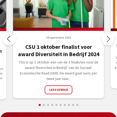
19 september 2024
CSU 1 oktober finalist voor
n
award Diversiteit in Bedrijf 2024
“
m
g
CSU is op 1 oktober een van de 3 finalisten voor de
award ‘Diversiteit in Bedrijf’ van de Sociaal-
ion
Economische Raad (SER). De award gaat eens per
en
en
twee jaar naar...
LEES VERDER