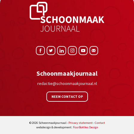
Schoonmaakjournaal
redactie@schoonmaakjournaal.nl
NEEM CONTACT OP
© 2026 Schoonmaakjournaal -
Privacy statement
-
Contact
webdesign & development:
FourBottles Design