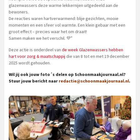
glazenwassers deze warme lekkernijen uitgedeeld aan de
bewoners.
De reacties waren hartverwarmend: blije gezichten, mooie
momenten en een sfeer vol warmte. Een klein gebaar met een
groot effect – precies waar het om draait!
Samen maken we het verschil. 💜”
Deze actie is onderdeel van
de week Glazenwassers hebben
hart voor zorg & maatschappij
die van 8 tot en met 19 december
2025 wordt gehouden.
Wil jij ook jouw foto´s delen op Schoonmaakjournaal.nl?
Stuur jouw bericht naar
redactie@schoonmaakjournaal.nl
.