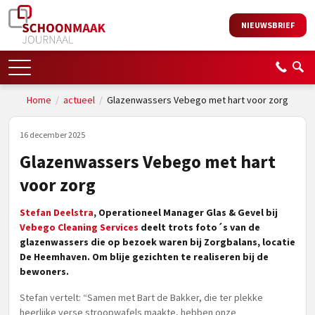
NIEUWSBRIEF
Home
/
actueel
/
Glazenwassers Vebego met hart voor zorg
16 december 2025
Glazenwassers Vebego met hart
voor zorg
Stefan Deelstra
, Operationeel Manager Glas & Gevel bij
Vebego Cleaning Services
deelt trots foto´s van de
glazenwassers die op bezoek waren bij Zorgbalans, locatie
De Heemhaven. Om blije gezichten te realiseren bij de
bewoners.
Stefan vertelt: “Samen met Bart de Bakker, die ter plekke
heerlijke verse stroopwafels maakte, hebben onze