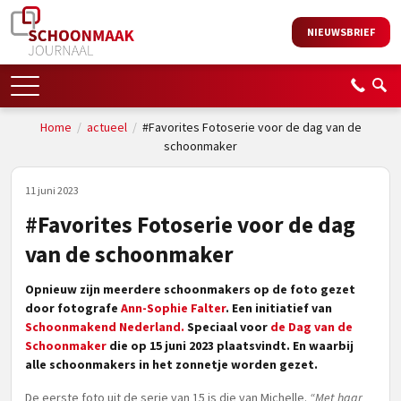
NIEUWSBRIEF
Home
/
actueel
/
#Favorites Fotoserie voor de dag van de
schoonmaker
11 juni 2023
#Favorites Fotoserie voor de dag
van de schoonmaker
Opnieuw zijn meerdere schoonmakers op de foto gezet
door fotografe
Ann-Sophie Falter
. Een initiatief van
Schoonmakend Nederland.
Speciaal voor
de Dag van de
Schoonmaker
die op 15 juni 2023 plaatsvindt.
En waarbij
alle schoonmakers in het zonnetje worden gezet.
De eerste foto uit de serie van 15 is die van Michelle.
“Met haar