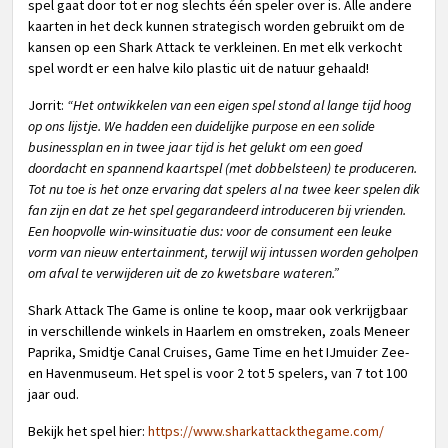
spel gaat door tot er nog slechts één speler over is. Alle andere
kaarten in het deck kunnen strategisch worden gebruikt om de
kansen op een Shark Attack te verkleinen. En met elk verkocht
spel wordt er een halve kilo plastic uit de natuur gehaald!
Jorrit:
“Het ontwikkelen van een eigen spel stond al lange tijd hoog
op ons lijstje. We hadden een duidelijke purpose en een solide
businessplan en in twee jaar tijd is het gelukt om een goed
doordacht en spannend kaartspel (met dobbelsteen) te produceren.
Tot nu toe is het onze ervaring dat spelers al na twee keer spelen dik
fan zijn en dat ze het spel gegarandeerd introduceren bij vrienden.
Een hoopvolle win-winsituatie dus: voor de consument een leuke
vorm van nieuw entertainment, terwijl wij intussen worden geholpen
om afval te verwijderen uit de zo kwetsbare wateren.”
Shark Attack The Game is online te koop, maar ook verkrijgbaar
in verschillende winkels in Haarlem en omstreken, zoals Meneer
Paprika, Smidtje Canal Cruises, Game Time en het IJmuider Zee-
en Havenmuseum. Het spel is voor 2 tot 5 spelers, van 7 tot 100
jaar oud.
Bekijk het spel hier:
https://www.sharkattackthegame.com/