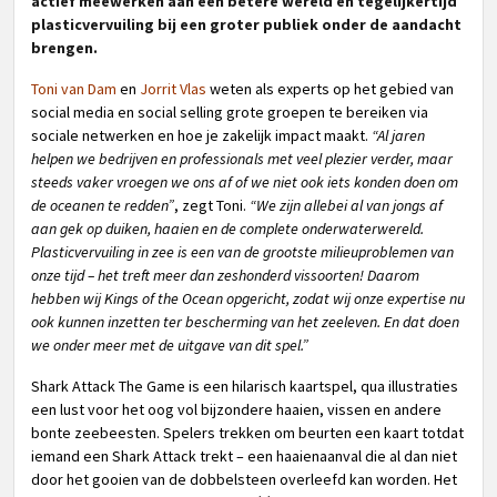
actief meewerken aan een betere wereld en tegelijkertijd
plasticvervuiling bij een groter publiek onder de aandacht
brengen.
Toni van Dam
en
Jorrit Vlas
weten als experts op het gebied van
social media en social selling grote groepen te bereiken via
sociale netwerken en hoe je zakelijk impact maakt.
“Al jaren
helpen we bedrijven en professionals met veel plezier verder, maar
steeds vaker vroegen we ons af of we niet ook iets konden doen om
de oceanen te redden”
, zegt Toni.
“We zijn allebei al van jongs af
aan gek op duiken, haaien en de complete onderwaterwereld.
Plasticvervuiling in zee is een van de grootste milieuproblemen van
onze tijd – het treft meer dan zeshonderd vissoorten! Daarom
hebben wij Kings of the Ocean opgericht, zodat wij onze expertise nu
ook kunnen inzetten ter bescherming van het zeeleven. En dat doen
we onder meer met de uitgave van dit spel.”
Shark Attack The Game is een hilarisch kaartspel, qua illustraties
een lust voor het oog vol bijzondere haaien, vissen en andere
bonte zeebeesten. Spelers trekken om beurten een kaart totdat
iemand een Shark Attack trekt – een haaienaanval die al dan niet
door het gooien van de dobbelsteen overleefd kan worden. Het