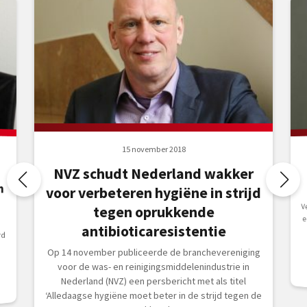
15 november 2018
NVZ schudt Nederland wakker
n
voor verbeteren hygiëne in strijd
V
e
D
tegen oprukkende
antibioticaresistentie
rd
Op 14 november publiceerde de branchevereniging
voor de was- en reinigingsmiddelenindustrie in
Nederland (NVZ) een persbericht met als titel
‘Alledaagse hygiëne moet beter in de strijd tegen de