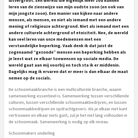
uitvergroot. Een wereld die eigenlijk meer zou kunnen
leren van de zienswijze van mijn oudste zoon (en ook van
mijn jongste zoon). Een manier van kijken naar andere
mensen, als mensen, en niet als iemand met een andere
mening of religieuze achtergrond. Niet als iemand met een
andere culturele achtergrond of etniciteit. Nee, de wereld
kan veel leren van onze medemensen met een
verstandelijke beperking. Vaak denk ik dat juist de
zogenaamd “gezonde” mensen een beperking hebben als
je leest wat ze elkaar toewensen op sociale media. De
wereld gaat aan mij voorbij en toch sta ik er middenin.
Dagelijks mag ik ervaren dat er meer is dan elkaar de maat
nemen op de socials.
De schoonmaakbranche is een multiculturele branche, waarin
samenwerking essentieel is. Samenwerking tussen verschillende
culturen, tussen verschillende schoonmaakbedrijven, en tussen
schoonmaakbedrijven en opdrachtgevers. Als je elkaar niet kunt
vertrouwen en elkaar niets gunt, zul je het niet lang volhouden in
de schoonmaak. Samenwerking is nodig op elk niveau.
Schoonmakers onderling