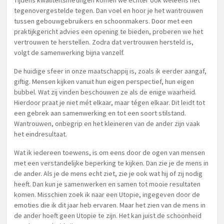
Tijdens kwaliteitsmetingen komen we echter ook weleens het
tegenovergestelde tegen. Dan voel en hoor je het wantrouwen
tussen gebouwgebruikers en schoonmakers. Door met een
praktijkgericht advies een opening te bieden, proberen we het
vertrouwen te herstellen. Zodra dat vertrouwen hersteld is,
volgt de samenwerking bijna vanzelf.
De huidige sfeer in onze maatschappij is, zoals ik eerder aangaf,
giftig. Mensen kijken vanuit hun eigen perspectief, hun eigen
bubbel. Wat zij vinden beschouwen ze als de enige waarheid.
Hierdoor praat je niet mét elkaar, maar tégen elkaar. Dit leidt tot
een gebrek aan samenwerking en tot een soort stilstand.
Wantrouwen, onbegrip en het kleineren van de ander zijn vaak
het eindresultaat.
Wat ik iedereen toewens, is om eens door de ogen van mensen
met een verstandelijke beperking te kijken. Dan zie je de mens in
de ander. Als je de mens echt ziet, zie je ook wat hij of zij nodig
heeft. Dan kun je samenwerken en samen tot mooie resultaten
komen. Misschien zoek ik naar een Utopie, ingegeven door de
emoties die ik dit jaar heb ervaren. Maar het zien van de mens in
de ander hoeft geen Utopie te zijn. Het kan juist de schoonheid