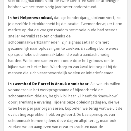
schrobzuigmachines voor de twee kleed- en sanitair afdelingen
hebben we het team vorig jaar beter ondersteund.
In het Helperzwembad,
dat zijn honderdjarig jubileum viert, zie
je dezelfde betrokkenheid bij de locatie. Zwemonderwijzer Harm
merkte op dat de voegen rondom het mooie oude bad steeds
sneller vervuild raakten ondanks de
schoonmaakwerkzaamheden. Zijn signaal zet aan om met
gezamenlijk naar oplossingen te zoeken. En collega Lone wees
op specifieke schoonmaaktaken die extra aandacht nodig
hadden. We liepen samen een ronde door het gebouw om te
kijken wat er beter kon. Waarborgen van kwaliteit begint bij de
mensen die zich verantwoordelijk voelen en initiatief nemen.
In zwembad De Parrel is Anouk onmisbaar
. Als we iets willen
veranderen in het werkprogramma of bijvoorbeeld de
schoonmaakmiddelen, begin ik bij haar. Zij heeft de ‘know-how’
door jarenlange ervaring. Tijdens onze opleidingsdagen, die we
twee keer per jaar organiseren, koppelen we terug wat we uit de
evaluatiegesprekken hebben geleerd. De basisprincipes van
schoonmaak komen tijdens deze dagen altijd terug, maar ook
zoeken we op aangeven van ervaren krachten naar de