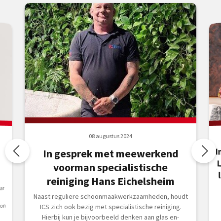
08 augustus 2024
I
L
l
In gesprek met meewerkend
voorman specialistische
reiniging Hans Eichelsheim
ar
Naast reguliere schoonmaakwerkzaamheden, houdt
on
ICS zich ook bezig met specialistische reiniging.
Hierbij kun je bijvoorbeeld denken aan glas en-