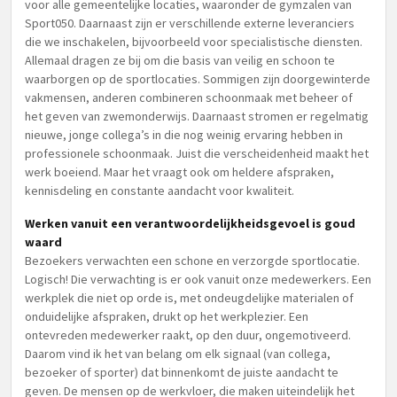
voor alle gemeentelijke locaties, waaronder de gymzalen van
Sport050. Daarnaast zijn er verschillende externe leveranciers
die we inschakelen, bijvoorbeeld voor specialistische diensten.
Allemaal dragen ze bij om die basis van veilig en schoon te
waarborgen op de sportlocaties. Sommigen zijn doorgewinterde
vakmensen, anderen combineren schoonmaak met beheer of
het geven van zwemonderwijs. Daarnaast stromen er regelmatig
nieuwe, jonge collega’s in die nog weinig ervaring hebben in
professionele schoonmaak. Juist die verscheidenheid maakt het
werk boeiend. Maar het vraagt ook om heldere afspraken,
kennisdeling en constante aandacht voor kwaliteit.
Werken vanuit een verantwoordelijkheidsgevoel is goud
waard
Bezoekers verwachten een schone en verzorgde sportlocatie.
Logisch! Die verwachting is er ook vanuit onze medewerkers. Een
werkplek die niet op orde is, met ondeugdelijke materialen of
onduidelijke afspraken, drukt op het werkplezier. Een
ontevreden medewerker raakt, op den duur, ongemotiveerd.
Daarom vind ik het van belang om elk signaal (van collega,
bezoeker of sporter) dat binnenkomt de juiste aandacht te
geven. De mensen op de werkvloer, die maken uiteindelijk het