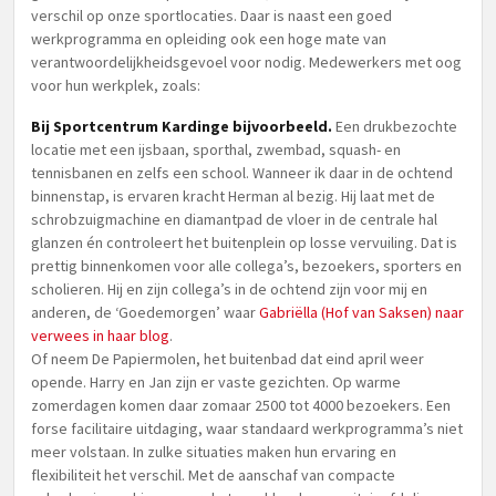
verschil op onze sportlocaties. Daar is naast een goed
werkprogramma en opleiding ook een hoge mate van
verantwoordelijkheidsgevoel voor nodig. Medewerkers met oog
voor hun werkplek, zoals:
Bij Sportcentrum Kardinge bijvoorbeeld.
Een drukbezochte
locatie met een ijsbaan, sporthal, zwembad, squash- en
tennisbanen en zelfs een school. Wanneer ik daar in de ochtend
binnenstap, is ervaren kracht Herman al bezig. Hij laat met de
schrobzuigmachine en diamantpad de vloer in de centrale hal
glanzen én controleert het buitenplein op losse vervuiling. Dat is
prettig binnenkomen voor alle collega’s, bezoekers, sporters en
scholieren. Hij en zijn collega’s in de ochtend zijn voor mij en
anderen, de ‘Goedemorgen’ waar
Gabriëlla (Hof van Saksen) naar
verwees in haar blog
.
Of neem De Papiermolen, het buitenbad dat eind april weer
opende. Harry en Jan zijn er vaste gezichten. Op warme
zomerdagen komen daar zomaar 2500 tot 4000 bezoekers. Een
forse facilitaire uitdaging, waar standaard werkprogramma’s niet
meer volstaan. In zulke situaties maken hun ervaring en
flexibiliteit het verschil. Met de aanschaf van compacte