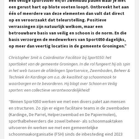
een veilige sportvloer en/of zwembad paden waar je met
een gerust hart op blote voeten loopt. Ontbreekt het aan
één of meerdere van deze elementen dan valt dat direct
op en veroorzaakt dat teleurstelling. Positieve
verrassingen zijn natuurlijk welkom, maar een
betrouwbare basis van veilig en schoon is de norm. En die
basis verzorgen de medewerkers van Sport050 dagelijks,
op meer dan veertig locaties in de gemeente Groningen.”
Christopher Smit is Coördinator Facilitair bij Sport050: het
sportloket van de gemeente Groningen. In die rol fungeert hij als spin
in het web tussen de afdelingen Sportservice, Zwembaden, Beheer &
Techniek én Kardinge om o.a. de kwaliteit op schoonmaak te
waarborgen en te bevorderen. Hij blogt over Schoon en Veilig
sporten: een collectieve verantwoordelijkheid!
“Binnen Sport050 werken we met een divers palet aan mensen
en structuren. Zo zijn er eigen facilitaire teams in de zwembaden
(Kardinge, De Parrel, Helperzwembad en De Papiermolen),
sporthalbeheerders die zowel beheer- als schoonmaaktaken
uitvoeren én werken we met een gemeentelijke
schoonmaakorganisatie (FSH) sinds de inbesteding eind 2023