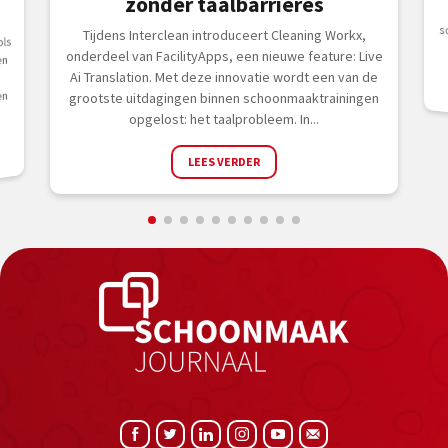
zonder taalbarrières
Tijdens Interclean introduceert Cleaning Workx,
ols
onderdeel van FacilityApps, een nieuwe feature: Live
en
Ai Translation. Met deze innovatie wordt een van de
en
grootste uitdagingen binnen schoonmaaktrainingen
opgelost: het taalprobleem. In...
LEES VERDER