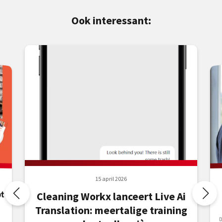
Ook interessant:
15 april 2026
t
Cleaning Workx lanceert Live Ai
Translation: meertalige training
D