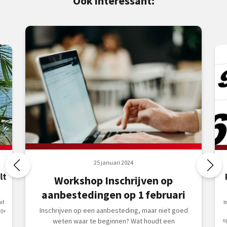
Ook interessant:
25 januari 2024
lt
Workshop Inschrijven op
aanbestedingen op 1 februari
it
I
o
Inschrijven op een aanbesteding, maar niet goed
30+
weten waar te beginnen? Wat houdt een