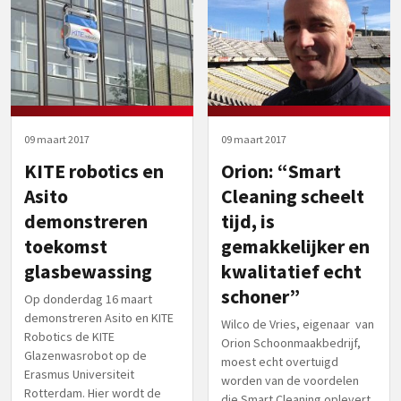
09 maart 2017
09 maart 2017
KITE robotics en
Orion: “Smart
Asito
Cleaning scheelt
demonstreren
tijd, is
toekomst
gemakkelijker en
glasbewassing
kwalitatief echt
schoner”
Op donderdag 16 maart
demonstreren Asito en KITE
Wilco de Vries, eigenaar van
Robotics de KITE
Orion Schoonmaakbedrijf,
Glazenwasrobot op de
moest echt overtuigd
Erasmus Universiteit
worden van de voordelen
Rotterdam. Hier wordt de
die Smart Cleaning oplevert