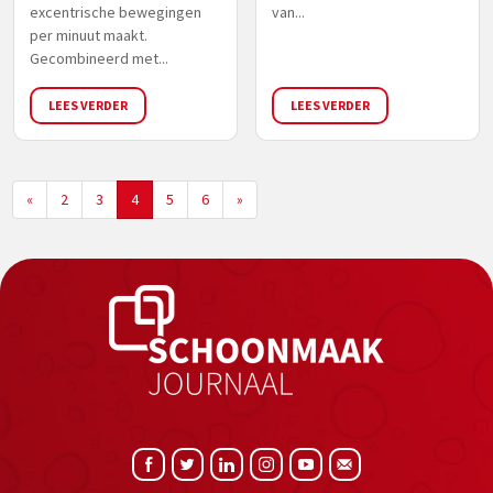
excentrische bewegingen
van...
per minuut maakt.
Gecombineerd met...
LEES VERDER
LEES VERDER
«
2
3
4
5
6
»