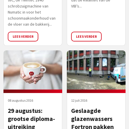
schrobzuigmachine van
VIB’s...
Numatic in voor het
schoonmaakonderhoud van
de vloer van de bakkerij...
LEES VERDER
LEES VERDER
08 augustus 2016
12 juli 2016
29 augustus:
Geslaagde
grootse diploma-
glazenwassers
uitreiking
Fortron pakken