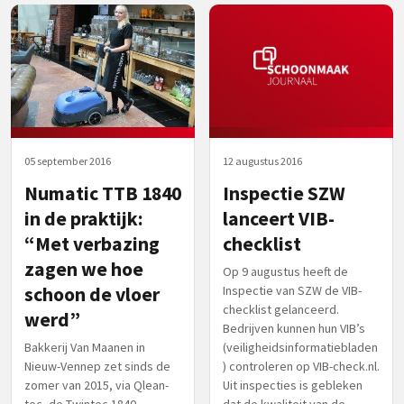
05 september 2016
12 augustus 2016
Numatic TTB 1840
Inspectie SZW
in de praktijk:
lanceert VIB-
“Met verbazing
checklist
zagen we hoe
Op 9 augustus heeft de
schoon de vloer
Inspectie van SZW de VIB-
checklist gelanceerd.
werd”
Bedrijven kunnen hun VIB’s
Bakkerij Van Maanen in
(veiligheidsinformatiebladen
Nieuw-Vennep zet sinds de
) controleren op VIB-check.nl.
zomer van 2015, via Qlean-
Uit inspecties is gebleken
tec, de Twintec 1840
dat de kwaliteit van de