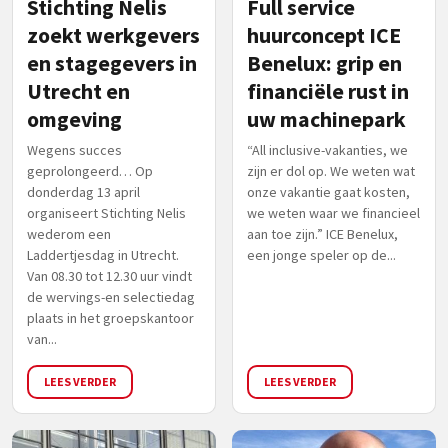
Stichting Nelis
Full service
zoekt werkgevers
huurconcept ICE
en stagegevers in
Benelux: grip en
Utrecht en
financiële rust in
omgeving
uw machinepark
Wegens succes
“All inclusive-vakanties, we
geprolongeerd… Op
zijn er dol op. We weten wat
donderdag 13 april
onze vakantie gaat kosten,
organiseert Stichting Nelis
we weten waar we financieel
wederom een
aan toe zijn.” ICE Benelux,
Laddertjesdag in Utrecht.
een jonge speler op de...
Van 08.30 tot 12.30 uur vindt
de wervings-en selectiedag
plaats in het groepskantoor
van...
LEES VERDER
LEES VERDER