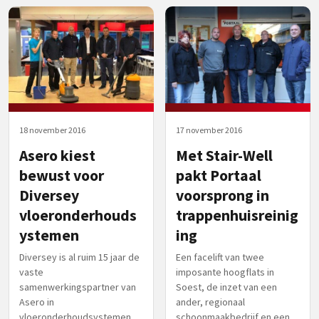
18 november 2016
17 november 2016
Asero kiest
Met Stair-Well
bewust voor
pakt Portaal
Diversey
voorsprong in
vloeronderhouds
trappenhuisreinig
ystemen
ing
Diversey is al ruim 15 jaar de
Een facelift van twee
vaste
imposante hoogflats in
samenwerkingspartner van
Soest, de inzet van een
Asero in
ander, regionaal
vloeronderhoudsystemen.
schoonmaakbedrijf en een