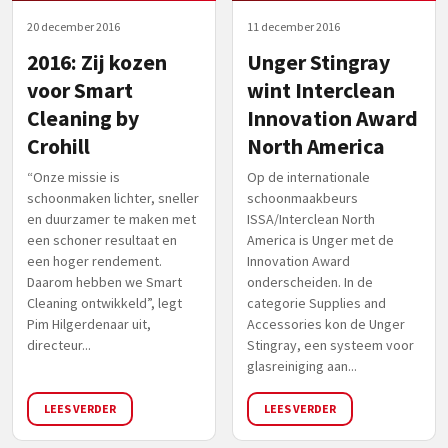
20 december 2016
11 december 2016
2016: Zij kozen
Unger Stingray
voor Smart
wint Interclean
Cleaning by
Innovation Award
Crohill
North America
“Onze missie is
Op de internationale
schoonmaken lichter, sneller
schoonmaakbeurs
en duurzamer te maken met
ISSA/Interclean North
een schoner resultaat en
America is Unger met de
een hoger rendement.
Innovation Award
Daarom hebben we Smart
onderscheiden. In de
Cleaning ontwikkeld”, legt
categorie Supplies and
Pim Hilgerdenaar uit,
Accessories kon de Unger
directeur...
Stingray, een systeem voor
glasreiniging aan...
LEES VERDER
LEES VERDER