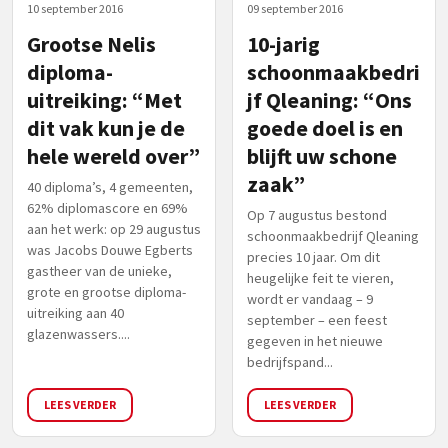
10 september 2016
09 september 2016
Grootse Nelis
10-jarig
diploma-
schoonmaakbedri
uitreiking: “Met
jf Qleaning: “Ons
dit vak kun je de
goede doel is en
hele wereld over”
blijft uw schone
zaak”
40 diploma’s, 4 gemeenten,
62% diplomascore en 69%
Op 7 augustus bestond
aan het werk: op 29 augustus
schoonmaakbedrijf Qleaning
was Jacobs Douwe Egberts
precies 10 jaar. Om dit
gastheer van de unieke,
heugelijke feit te vieren,
grote en grootse diploma-
wordt er vandaag – 9
uitreiking aan 40
september – een feest
glazenwassers....
gegeven in het nieuwe
bedrijfspand...
LEES VERDER
LEES VERDER