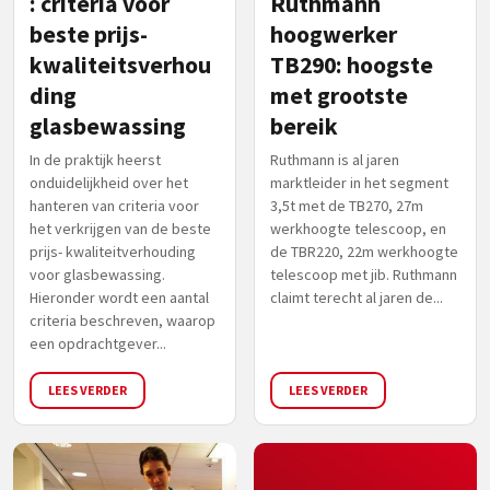
: criteria voor
Ruthmann
beste prijs-
hoogwerker
kwaliteitsverhou
TB290: hoogste
ding
met grootste
glasbewassing
bereik
In de praktijk heerst
Ruthmann is al jaren
onduidelijkheid over het
marktleider in het segment
hanteren van criteria voor
3,5t met de TB270, 27m
het verkrijgen van de beste
werkhoogte telescoop, en
prijs- kwaliteitverhouding
de TBR220, 22m werkhoogte
voor glasbewassing.
telescoop met jib. Ruthmann
Hieronder wordt een aantal
claimt terecht al jaren de...
criteria beschreven, waarop
een opdrachtgever...
LEES VERDER
LEES VERDER