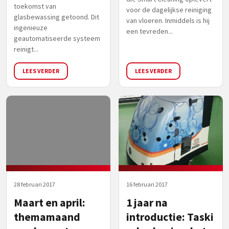
toekomst van
voor de dagelijkse reiniging
glasbewassing getoond. Dit
van vloeren. Inmiddels is hij
ingenieuze
een tevreden...
geautomatiseerde systeem
reinigt...
LEES VERDER
LEES VERDER
28 februari 2017
16 februari 2017
Maart en april:
1 jaar na
themamaand
introductie: Taski