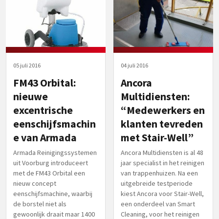
05 juli 2016
04 juli 2016
FM43 Orbital:
Ancora
nieuwe
Multidiensten:
excentrische
“Medewerkers en
eenschijfsmachin
klanten tevreden
e van Armada
met Stair-Well”
Armada Reinigingssystemen
Ancora Multidiensten is al 48
uit Voorburg introduceert
jaar specialist in het reinigen
met de FM43 Orbital een
van trappenhuizen. Na een
nieuw concept
uitgebreide testperiode
eenschijfsmachine, waarbij
kiest Ancora voor Stair-Well,
de borstel niet als
een onderdeel van Smart
gewoonlijk draait maar 1400
Cleaning, voor het reinigen