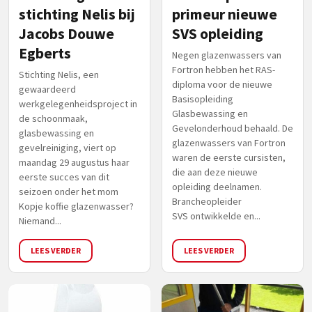
stichting Nelis bij
primeur nieuwe
Jacobs Douwe
SVS opleiding
Egberts
Negen glazenwassers van
Fortron hebben het RAS-
Stichting Nelis, een
diploma voor de nieuwe
gewaardeerd
Basisopleiding
werkgelegenheidsproject in
Glasbewassing en
de schoonmaak,
Gevelonderhoud behaald. De
glasbewassing en
glazenwassers van Fortron
gevelreiniging, viert op
waren de eerste cursisten,
maandag 29 augustus haar
die aan deze nieuwe
eerste succes van dit
opleiding deelnamen.
seizoen onder het mom
Brancheopleider
Kopje koffie glazenwasser?
SVS ontwikkelde en...
Niemand...
LEES VERDER
LEES VERDER