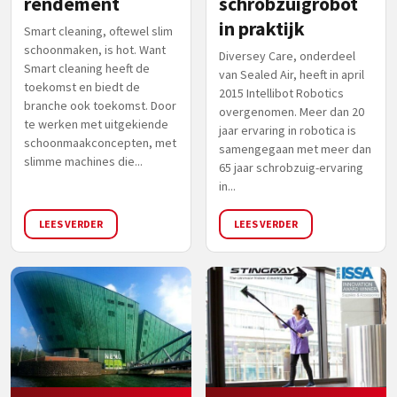
rendement
schrobzuigrobot
in praktijk
Smart cleaning, oftewel slim
schoonmaken, is hot. Want
Diversey Care, onderdeel
Smart cleaning heeft de
van Sealed Air, heeft in april
toekomst en biedt de
2015 Intellibot Robotics
branche ook toekomst. Door
overgenomen. Meer dan 20
te werken met uitgekiende
jaar ervaring in robotica is
schoonmaakconcepten, met
samengegaan met meer dan
slimme machines die...
65 jaar schrobzuig-ervaring
in...
LEES VERDER
LEES VERDER