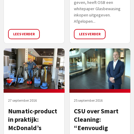
geven, heeft OSB een
whitepaper Glasbewasing
inkopen uitgegeven.
Afgelopen...
LEES VERDER
LEES VERDER
27 september 2016
25 september 2016
Numatic-product
CSU over Smart
in praktijk:
Cleaning:
McDonald’s
“Eenvoudig