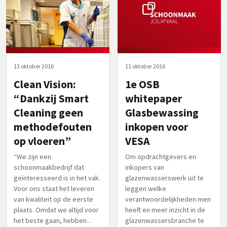
13 oktober 2016
11 oktober 2016
Clean Vision:
1e OSB
“Dankzij Smart
whitepaper
Cleaning geen
Glasbewassing
methodefouten
inkopen voor
op vloeren”
VESA
“We zijn een
Om opdrachtgevers en
schoonmaakbedrijf dat
inkopers van
geïnteresseerd is in het vak.
glazenwasserswerk uit te
Voor ons staat het leveren
leggen welke
van kwaliteit op de eerste
verantwoordelijkheden men
plaats. Omdat we altijd voor
heeft en meer inzicht in de
het beste gaan, hebben...
glazenwassersbranche te