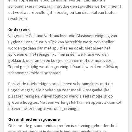
en kan op een eenvoudige manier worden gebruikt. Als
schoonmakers moeizaam met doek en spuitfles werken, neemt
dat veel waardevolle tijd in beslag en kan dat in tal van fouten
resulteren.
Onderzoek
Volgens de Zeit und Verbrauchsstudie Glasinnenreinigung van
Hygiene Consult HyCo Mück kan hetzelfde werk 25% sneller
worden gedaan dan met spuitfles en doek. Niet alleen het
sproeien en het reinigen kunnen in één werkfase worden
geklaard, ook ramen en kozijnen kunnen met de microvezel
Tripad gelijktijdig worden gereinigd. Daarbij wordt voor 39% op
schoonmaakmiddel bespaard.
Dankzij de driehoekige vorm kunnen schoonmakers met de
Unger Stingray alle hoeken en zeer moeilijk toegankelijke
plaatsen reinigen. Vrijwel foutloos werk is zelfs mogelijk op
grotere hoogtes. Met een verlengstuk kunnen oppervlakken tot
op vier meter hoogte worden gereinigd.
Gezondheid en ergonomie
Ook met de gezondheidsaspecten is rekening gehouden: het
sproeisysteem dat in de pad is ingebed, maakt het glas