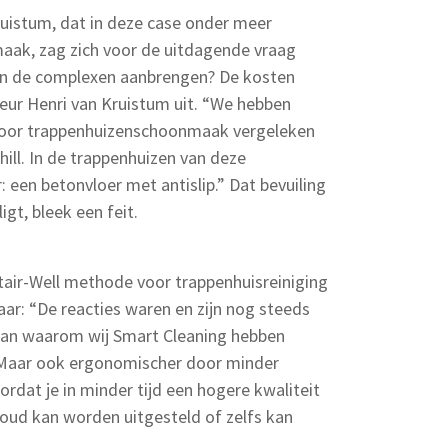
istum, dat in deze case onder meer
aak, zag zich voor de uitdagende vraag
 in de complexen aanbrengen? De kosten
eur Henri van Kruistum uit. “We hebben
oor trappenhuizenschoonmaak vergeleken
ill. In de trappenhuizen van deze
: een betonvloer met antislip.” Dat bevuiling
ligt, bleek een feit.
Stair-Well methode voor trappenhuisreiniging
ar: “De reacties waren en zijn nog steeds
el aan waarom wij Smart Cleaning hebben
r. Maar ook ergonomischer door minder
rdat je in minder tijd een hogere kwaliteit
oud kan worden uitgesteld of zelfs kan