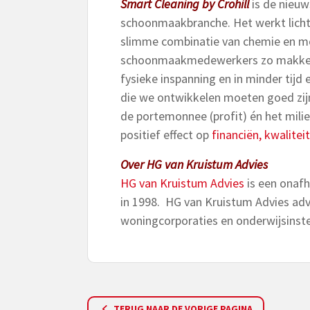
Smart Cleaning by Crohill
is de nieuw
schoonmaakbranche. Het werkt lichte
slimme combinatie van chemie en mo
schoonmaakmedewerkers zo makkelij
fysieke inspanning en in minder tijd
die we ontwikkelen moeten goed zi
de portemonnee (profit) én het mili
positief effect op
financiën,
kwaliteit
Over HG van Kruistum Advies
HG van Kruistum Advies
is een onaf
in 1998. HG van Kruistum Advies adv
woningcorporaties en onderwijsinst
TERUG NAAR DE VORIGE PAGINA