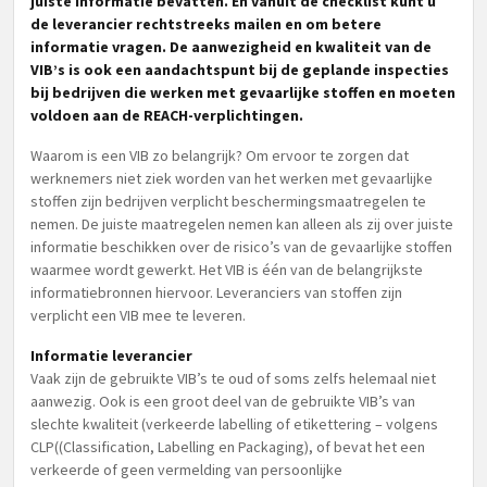
juiste informatie bevatten. En vanuit de checklist kunt u
de leverancier rechtstreeks mailen en om betere
informatie vragen. De aanwezigheid en kwaliteit van de
VIB’s is ook een aandachtspunt bij de geplande inspecties
bij bedrijven die werken met gevaarlijke stoffen en moeten
voldoen aan de REACH-verplichtingen.
Waarom is een VIB zo belangrijk? Om ervoor te zorgen dat
werknemers niet ziek worden van het werken met gevaarlijke
stoffen zijn bedrijven verplicht beschermingsmaatregelen te
nemen. De juiste maatregelen nemen kan alleen als zij over juiste
informatie beschikken over de risico’s van de gevaarlijke stoffen
waarmee wordt gewerkt. Het VIB is één van de belangrijkste
informatiebronnen hiervoor. Leveranciers van stoffen zijn
verplicht een VIB mee te leveren.
Informatie leverancier
Vaak zijn de gebruikte VIB’s te oud of soms zelfs helemaal niet
aanwezig. Ook is een groot deel van de gebruikte VIB’s van
slechte kwaliteit (verkeerde labelling of etikettering – volgens
CLP((Classification, Labelling en Packaging), of bevat het een
verkeerde of geen vermelding van persoonlijke