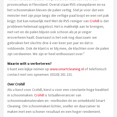
provinciehuis in Flevoland. Overal staan RVS steunpilaren en na
het schoonmaken bleven de palen vettig. Stel je voor dat een
minister met zijn jasje langs die vettige paal loopt en een vet pak
krijgt. Dat kan natuurlijk niet! Met de RVS reiniger van
Crohill
is dat
probleem helemaal opgelost. Het is makkelijk aan te brengen,
niet vet en de palen blijven ook schoon als je je vinger
eroverheen haalt. Daarnaast is het ook nog duurzaam: we
gebruiken het slechts drie á vier keer per jaar en dat is
voldoende. Ook de klant is er blij mee, de klachten over de palen
zijn verdwenen. We zijn er heel enthousiast over.”
Waarin wilt u verbeteren?
U kunt een kijkje nemen op
www.smartcleaning.nl
of telefonisch
contact met ons opnemen: (0320) 281 231.
Over Crohill
Als u kiest voor Crohill, kiest u voor een constante hoge kwaliteit
in schoonmaken.
Crohill
is totaalleverancier van
schoonmaakmaterialen en –methoden én en ontwikkeld Smart
Cleaning. Om schoonmaken lichter, sneller en duurzamer te
maken met een schoner resultaat en een hoger rendement.