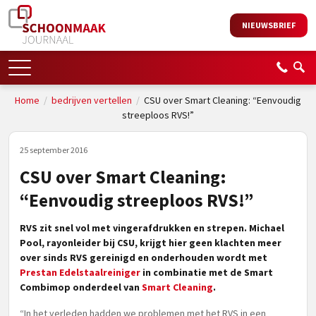
NIEUWSBRIEF
Home
/
bedrijven vertellen
/
CSU over Smart Cleaning: “Eenvoudig
streeploos RVS!”
25 september 2016
CSU over Smart Cleaning:
“Eenvoudig streeploos RVS!”
RVS zit snel vol met vingerafdrukken en strepen. Michael
Pool, rayonleider bij CSU, krijgt hier geen klachten meer
over sinds RVS gereinigd en onderhouden wordt met
Prestan Edelstaalreiniger
in combinatie met de Smart
Combimop onderdeel van
Smart Cleaning
.
“In het verleden hadden we problemen met het RVS in een