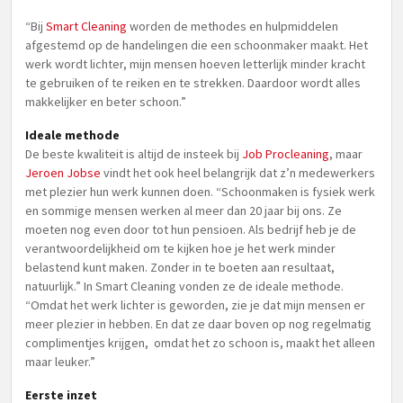
“Bij
Smart Cleaning
worden de methodes en hulpmiddelen
afgestemd op de handelingen die een schoonmaker maakt. Het
werk wordt lichter, mijn mensen hoeven letterlijk minder kracht
te gebruiken of te reiken en te strekken. Daardoor wordt alles
makkelijker en beter schoon.”
Ideale methode
De beste kwaliteit is altijd de insteek bij
Job Procleaning
, maar
Jeroen Jobse
vindt het ook heel belangrijk dat z’n medewerkers
met plezier hun werk kunnen doen. “Schoonmaken is fysiek werk
en sommige mensen werken al meer dan 20 jaar bij ons. Ze
moeten nog even door tot hun pensioen. Als bedrijf heb je de
verantwoordelijkheid om te kijken hoe je het werk minder
belastend kunt maken. Zonder in te boeten aan resultaat,
natuurlijk.” In Smart Cleaning vonden ze de ideale methode.
“Omdat het werk lichter is geworden, zie je dat mijn mensen er
meer plezier in hebben. En dat ze daar boven op nog regelmatig
complimentjes krijgen, omdat het zo schoon is, maakt het alleen
maar leuker.”
Eerste inzet