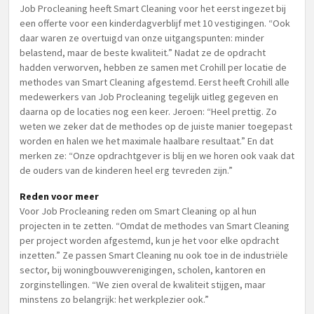
Job Procleaning heeft Smart Cleaning voor het eerst ingezet bij
een offerte voor een kinderdagverblijf met 10 vestigingen. “Ook
daar waren ze overtuigd van onze uitgangspunten: minder
belastend, maar de beste kwaliteit.” Nadat ze de opdracht
hadden verworven, hebben ze samen met Crohill per locatie de
methodes van Smart Cleaning afgestemd. Eerst heeft Crohill alle
medewerkers van Job Procleaning tegelijk uitleg gegeven en
daarna op de locaties nog een keer. Jeroen: “Heel prettig. Zo
weten we zeker dat de methodes op de juiste manier toegepast
worden en halen we het maximale haalbare resultaat.” En dat
merken ze: “Onze opdrachtgever is blij en we horen ook vaak dat
de ouders van de kinderen heel erg tevreden zijn.”
Reden voor meer
Voor Job Procleaning reden om Smart Cleaning op al hun
projecten in te zetten. “Omdat de methodes van Smart Cleaning
per project worden afgestemd, kun je het voor elke opdracht
inzetten.” Ze passen Smart Cleaning nu ook toe in de industriële
sector, bij woningbouwverenigingen, scholen, kantoren en
zorginstellingen. “We zien overal de kwaliteit stijgen, maar
minstens zo belangrijk: het werkplezier ook.”