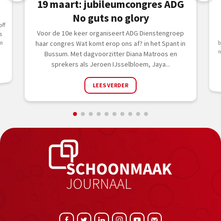
19 maart: jubileumcongres ADG
No guts no glory
ff
Voor de 10e keer organiseert ADG Dienstengroep
s
n
haar congres Wat komt erop ons af? in het Spant in
Bussum. Met dagvoorzitter Diana Matroos en
sprekers als Jeroen IJsselbloem, Jaya...
LEES VERDER