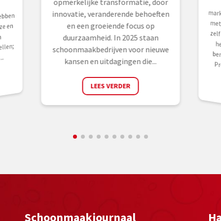
opmerkelijke transformatie, door
innovatie, veranderende behoeften
ebben
en een groeiende focus op
ze en
n
duurzaamheid. In 2025 staan
ellen;
schoonmaakbedrijven voor nieuwe
..
kansen en uitdagingen die...
Pr
LEES VERDER
Schoonmaakjournaal
Ha