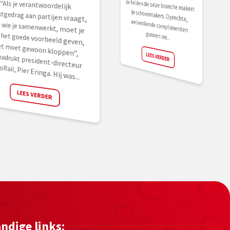
“Als je verantwoordelijk
marktgedrag aan partijen vraagt,
met wie je samenwerkt, moet je
zelf het goede voorbeeld geven,
het moet gewoon kloppen”,
benadrukt president-directeur
gunnen we...
LEES VERDER
oRail, Pier Eringa. Hij was...
LEES VERDER
ndige links: