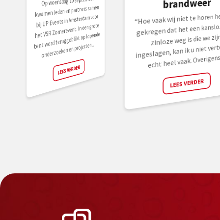
Op woensdag 10 september
brandweer
kwamen leden en partners samen
“Hoe vaak wij niet te horen h
bij UP Events in Amsterdam voor
het VSR Zomerevent. In een grote
gekregen dat het een kanslo
tent werd teruggeblikt op lopende
zinloze weg is die we zij
onderzoeken en projecten...
ingeslagen, kan ik u niet vert
echt heel vaak. Overigens.
LEES VERDER
LEES VERDER