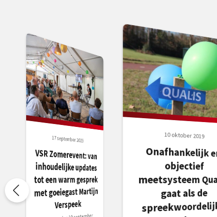
10 oktober 2019
17 september 2025
Onafhankelijk e
VSR Zomerevent: van
inhoudelijke updates
objectief
meetsysteem Qua
tot een warm gesprek
met goeiegast Martijn
gaat als de
Verspeek
spreekwoordelij