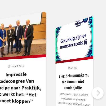
07 maart 2019
23 mei 2022
Impressie
Blog: Schoonmakers,
codecongres Van
we kunnen niet
ncipe naar Praktijk,
zonder jullie
o werkt het: “Het
Ik ben oprecht blij dat je er bent
vandaag; een welgemeend
compliment, dat belangrijk is voor
de helden die onze branche maken:
de schoonmakers. Oprechte,
welverdiende complimenten
moet kloppen”