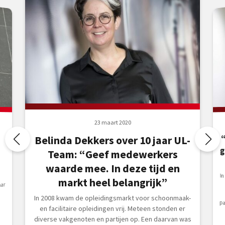
23 maart 2020
Belinda Dekkers over 10 jaar UL-
Team: “Geef medewerkers
waarde mee. In deze tijd en
I
k
woo
markt heel belangrijk”
aar
n
In 2008 kwam de opleidingsmarkt voor schoonmaak-
en facilitaire opleidingen vrij. Meteen stonden er
diverse vakgenoten en partijen op. Een daarvan was