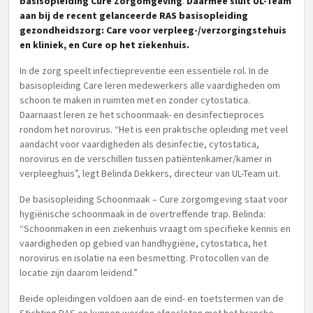
basisopleiding Cure Zorgomgeving
.
Daarmee sluit UL-Team
aan bij de recent gelanceerde RAS basisopleiding
gezondheidszorg: Care voor verpleeg-/verzorgingstehuis
en kliniek, en Cure op het ziekenhuis.
In de zorg speelt infectiepreventie een essentiële rol. In de
basisopleiding Care leren medewerkers alle vaardigheden om
schoon te maken in ruimten met en zonder cytostatica.
Daarnaast leren ze het schoonmaak- en desinfectieproces
rondom het norovirus. “Het is een praktische opleiding met veel
aandacht voor vaardigheden als desinfectie, cytostatica,
norovirus en de verschillen tussen patiëntenkamer/kamer in
verpleeghuis”, legt Belinda Dekkers, directeur van UL-Team uit.
De basisopleiding Schoonmaak – Cure zorgomgeving staat voor
hygiënische schoonmaak in de overtreffende trap. Belinda:
“Schoonmaken in een ziekenhuis vraagt om specifieke kennis en
vaardigheden op gebied van handhygiëne, cytostatica, het
norovirus en isolatie na een besmetting. Protocollen van de
locatie zijn daarom leidend.”
Beide opleidingen voldoen aan de eind- en toetstermen van de