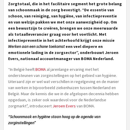
Zorgtotaal, die in het facilitaire segment het grote belang
van schoonmaak in de zorg bevestigt. “De essentie van
schoon, van reiniging, van hygiëne, van infectiepreventie
en van welzijn pakken we met onze aanwezigheid op. Om
een bewustzijn te creëren, brengen we onze meerwaarde
als totaalleverancier graag voor het voetlicht. Met
infectiepreventie in het achterhoofd krijgt onze missie
Werken aan een schone toekomst
een veel diepere en
emotionele lading in de zorgsector”, onderbouwt Jeroen
Evers, nationaal accountmanager van BOMA Nederland.
“In België heeft
BOMA
al jarenlange ervaring met het
ondersteunen van zorginstellingen op het gebied van hygiëne.
Uiteraard zijn er wel wat verschillen in regelgeving en de manier
van werken in bijvoorbeeld ziekenhuizen tussen Nederland en
België. Maar de kennis die we in de afgelopen decennia hebben
opgedaan, is zeker ook waardevol voor de Nederlandse
zorgmarkt”, introduceert
Jeroen Evers
van BOMA.
“Schoonmaak en hygiëne staan hoog op de agenda van
zorginstellingen”