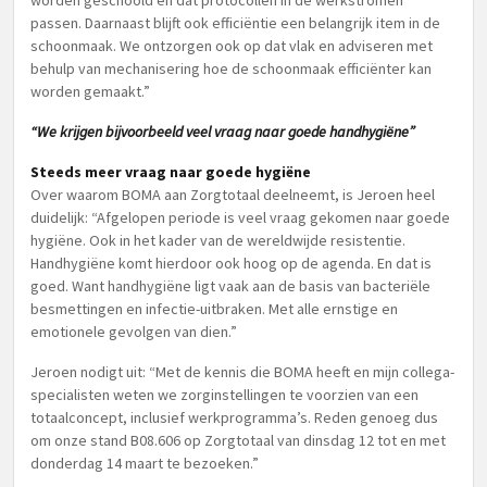
worden geschoold en dat protocollen in de werkstromen
passen. Daarnaast blijft ook efficiëntie een belangrijk item in de
schoonmaak. We ontzorgen ook op dat vlak en adviseren met
behulp van mechanisering hoe de schoonmaak efficiënter kan
worden gemaakt.”
“We krijgen bijvoorbeeld veel vraag naar goede handhygiëne”
Steeds meer vraag naar goede hygiëne
Over waarom BOMA aan Zorgtotaal deelneemt, is Jeroen heel
duidelijk: “Afgelopen periode is veel vraag gekomen naar goede
hygiëne. Ook in het kader van de wereldwijde resistentie.
Handhygiëne komt hierdoor ook hoog op de agenda. En dat is
goed. Want handhygiëne ligt vaak aan de basis van bacteriële
besmettingen en infectie-uitbraken. Met alle ernstige en
emotionele gevolgen van dien.”
Jeroen nodigt uit: “Met de kennis die BOMA heeft en mijn collega-
specialisten weten we zorginstellingen te voorzien van een
totaalconcept, inclusief werkprogramma’s. Reden genoeg dus
om onze stand B08.606 op Zorgtotaal van dinsdag 12 tot en met
donderdag 14 maart te bezoeken.”