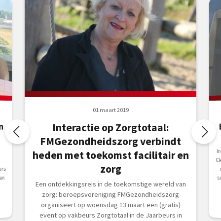
01 maart 2019
n
Interactie op Zorgtotaal:
FMGezondheidszorg verbindt
I
C
d
s
heden met toekomst facilitair en
zorg
urs
an
Een ontdekkingsreis in de toekomstige wereld van
zorg: beroepsvereniging FMGezondheidszorg
organiseert op woensdag 13 maart een (gratis)
event op vakbeurs Zorgtotaal in de Jaarbeurs in