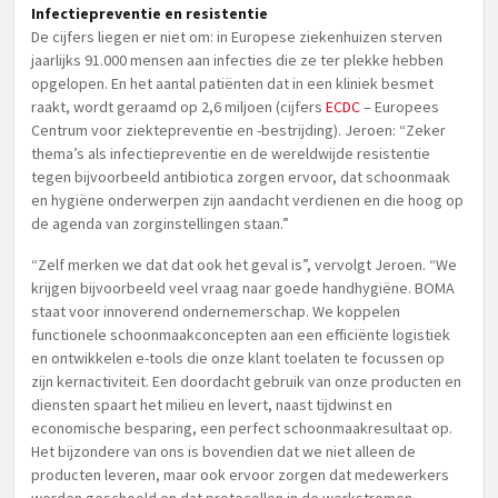
Infectiepreventie en resistentie
De cijfers liegen er niet om: in Europese ziekenhuizen sterven
jaarlijks 91.000 mensen aan infecties die ze ter plekke hebben
opgelopen. En het aantal patiënten dat in een kliniek besmet
raakt, wordt geraamd op 2,6 miljoen (cijfers
ECDC
– Europees
Centrum voor ziektepreventie en -bestrijding). Jeroen: “Zeker
thema’s als infectiepreventie en de wereldwijde resistentie
tegen bijvoorbeeld antibiotica zorgen ervoor, dat schoonmaak
en hygiëne onderwerpen zijn aandacht verdienen en die hoog op
de agenda van zorginstellingen staan.”
“Zelf merken we dat dat ook het geval is”, vervolgt Jeroen. “We
krijgen bijvoorbeeld veel vraag naar goede handhygiëne. BOMA
staat voor innoverend ondernemerschap. We koppelen
functionele schoonmaakconcepten aan een efficiënte logistiek
en ontwikkelen e-tools die onze klant toelaten te focussen op
zijn kernactiviteit. Een doordacht gebruik van onze producten en
diensten spaart het milieu en levert, naast tijdwinst en
economische besparing, een perfect schoonmaakresultaat op.
Het bijzondere van ons is bovendien dat we niet alleen de
producten leveren, maar ook ervoor zorgen dat medewerkers