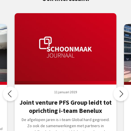
11 januari 2019
Joint venture PFS Group leidt tot
oprichting i-team Benelux
De afgelopen jaren is i-team Global hard gegroeid.
Zo ook de samenwerkingen met partners in