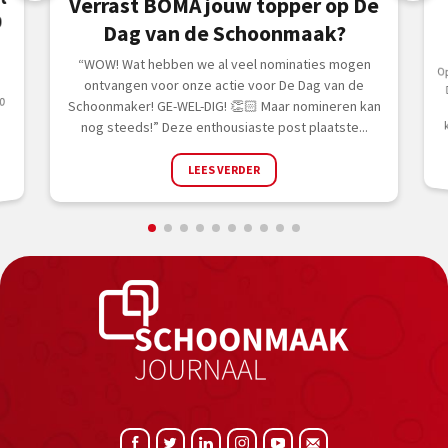
t
Verrast BOMA jouw topper op De
0
Dag van de Schoonmaak?
“WOW! Wat hebben we al veel nominaties mogen
ontvangen voor onze actie voor De Dag van de
0
Schoonmaker! GE-WEL-DIG! 👏🏻 Maar nomineren kan
Op
nog steeds!” Deze enthousiaste post plaatste...
LEES VERDER