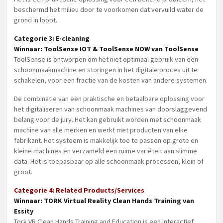
beschermd het milieu door te voorkomen dat vervuild water de
grond in loopt.
Categorie 3: E-cleaning
Winnaar: ToolSense IOT & ToolSense NOW van ToolSense
ToolSense is ontworpen om het niet optimaal gebruik van een
schoonmaakmachine en storingen in het digitale proces uit te
schakelen, voor een fractie van de kosten van andere systemen.
De combinatie van een praktische en betaalbare oplossing voor
het digitaliseren van schoonmaak machines van doorslaggevend
belang voor de jury. Het kan gebruikt worden met schoonmaak
machine van alle merken en werkt met producten van elke
fabrikant. Het systeem is makkelijk toe te passen op grote en
kleine machines en verzameld een ruime variëteit aan slimme
data. Het is toepasbaar op alle schoonmaak processen, klein of
groot.
Categorie 4: Related Products/Services
Winnaar: TORK Virtual Reality Clean Hands Training van
Essity
Tork VR Clean Hands Training and Education is een interactief