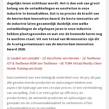
dagelijks leven zichtbaar wordt. Het is dan ook van groot
belang om de ontwikkelingen en noviteiten in onze
industrie te benadrukken. Dat is nu precies de kracht van
de Amsterdam Innovation Award. De beste innovaties uit
de industrie laten gezamenlijk duidelijk zien welke
ontwikkelingen de afgelopen jaren in onze indust
rie
hebben plaatsgevonden en wat ons de komende haren nog
te wachten staat.
Uit een totaal van 86 innovaties zijn dit
de 4 categoriewinnaars van de Amsterdam Innovation
Award 2020:
(1) LeoBot van LionsBot – (2) VacuTronic van Hermes – (3) ToolSense
IOT & ToolSense NOW van ToolSense – (4) TORK Virtual Reality Clean
Hands Training van Essity
Duurzaamheid was een belangrijk onderdeel voor de jury dit jaar,
alle geselecteerde producten en oplossingen hebben een
aspect die bijdraagt aan een circulair proces of een vermindering
van verspilling. Ook is er extra gelet op efficiency en
productiviteit, de winnende producten en oplossingen zijn
gemaakt om de schoonmaakkwaliteit te verbeteren of het
schoonmaakproces te versnellen.