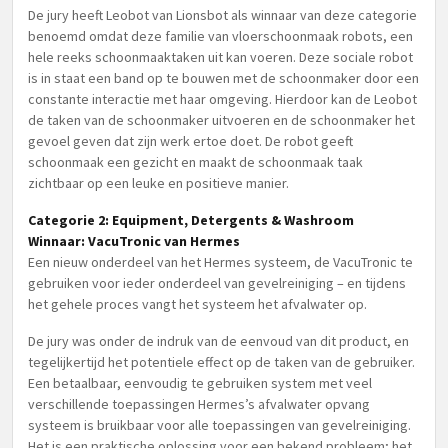
De jury heeft Leobot van Lionsbot als winnaar van deze categorie
benoemd omdat deze familie van vloerschoonmaak robots, een
hele reeks schoonmaaktaken uit kan voeren. Deze sociale robot
is in staat een band op te bouwen met de schoonmaker door een
constante interactie met haar omgeving. Hierdoor kan de Leobot
de taken van de schoonmaker uitvoeren en de schoonmaker het
gevoel geven dat zijn werk ertoe doet. De robot geeft
schoonmaak een gezicht en maakt de schoonmaak taak
zichtbaar op een leuke en positieve manier.
Categorie 2: Equipment, Detergents & Washroom
Winnaar: VacuTronic van Hermes
Een nieuw onderdeel van het Hermes systeem, de VacuTronic te
gebruiken voor ieder onderdeel van gevelreiniging – en tijdens
het gehele proces vangt het systeem het afvalwater op.
De jury was onder de indruk van de eenvoud van dit product, en
tegelijkertijd het potentiele effect op de taken van de gebruiker.
Een betaalbaar, eenvoudig te gebruiken system met veel
verschillende toepassingen Hermes’s afvalwater opvang
systeem is bruikbaar voor alle toepassingen van gevelreiniging.
Het is een praktische oplossing voor een bekend probleem; het