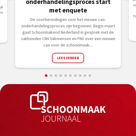
Gr
AI
F
Pa
onderhandelingsproces start
jk
met enquete
me
De voorbereidingen voor het nieuwe cao-
onderhandelingsproces zijn begonnen. Begin maart
gaat Schoonmakend Nederland in gesprek met de
vakbonden CNV Vakmensen en FNV over een nieuwe
cao voor de schoonmaak-...
LEES VERDER