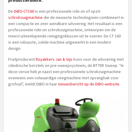
productieruimte.
De
DiBO-CT160
is een professionele ride-on of opzit-
schrobzuigmachine
die de nieuwste technologieën combineert in
een compacte en zeer wendbare uitvoering. Het resultaat is een
professionele ride-on schrobzuigmachine, ontworpen om de
meest uiteenlopende reinigingsklussen uit te voeren. De CT 160
is een robuuste, solide machine uitgewerkt in een modern
design.
Fruitproducent
Royakkers Jan & Gijs
koos voor de uitvoering met
cilindrische borstels en pre-sweepsysteem, de BT75R Sweep. “In
deze versie heb je naast een professionele schrobzuigmachine
eveneens een volwaardige veegmachine met opvangbak voor
grofvuil”, meldt DiBO in haar
nieuwsbericht op de DiBO-website
.