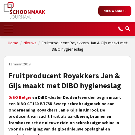
NIEUWSBRIEF
Home
/
Nieuws
/
Fruitproducent Royakkers Jan & Gijs maakt met
DiBO hygieneslag
11 maart 2019
Fruitproducent Royakkers Jan &
Gijs maakt met DiBO hygieneslag
DiBO België
en DiBO-dealer Didden leverden begin maart
een DiBO CT160-BT75R Sweep schrobzuigmachine aan
Onderneming Royakkers Jan & Gijs in Kinrooi. De
producent van zacht fruit als aardbeien, bramen en
frambozen zet de nieuwe ride-on schrobzuigmachine in
voor de reiniging van de gloednieuwe opslaghal en