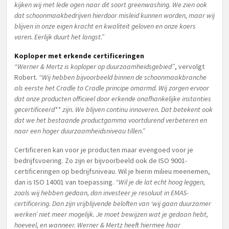
kijken wij met lede ogen naar dit soort greenwashing. We zien ook
dat schoonmaakbedrijven hierdoor misleid kunnen worden, maar wij
blijven in onze eigen kracht en kwaliteit geloven en onze koers
varen. Eerlijk duurt het langst.”
Koploper met erkende certificeringen
“Werner & Mertz is koploper op duurzaamheidsgebied”
, vervolgt
Robert.
“Wij hebben bijvoorbeeld binnen de schoonmaakbranche
als eerste het Cradle to Cradle principe omarmd. Wij zorgen ervoor
dat onze producten officieel door erkende onafhankelijke instanties
gecertificeerd** zijn. We blijven continu innoveren. Dat betekent ook
dat we het bestaande productgamma voortdurend verbeteren en
naar een hoger duurzaamheidsniveau tillen.”
Certificeren kan voor je producten maar evengoed voor je
bedrijfsvoering. Zo zijn er bijvoorbeeld ook de ISO 9001-
certificeringen op bedrijfsniveau. Wil je hierin milieu meenemen,
dan is ISO 14001 van toepassing.
“Wil je de lat echt hoog leggen,
zoals wij hebben gedaan, dan investeer je resoluut in EMAS-
certificering. Dan zijn vrijblijvende beloften van ‘wij gaan duurzamer
werken’ niet meer mogelijk. Je moet bewijzen wat je gedaan hebt,
hoeveel, en wanneer. Werner & Mertz heeft hiermee haar