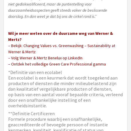
niet gediskwalificeerd, maar de puntentelling voor
duurzaamheidsaspecten geeft steeds vaker de beslissende
doorslag. En dan weet je dat bij ons de cirkel rond is.”
Wil je meer weten over de duurzame weg van Werner &
Mertz?
– Bekijk:
Changing Values vs. Greenwashing – Sustainability at
Werner & Mertz
–
Volg Werner & Mertz Benelux op LinkedIn
–
Ontdek het volledige Green Care Professional gamma
*Definitie van een ecolabel
Een ecolabel is een keurmerk dat wordt toegekend aan
producten of diensten die minder milieubelastend zijn
dan kwalitatief vergelijkbare producten of diensten,
op basis van een aantal vooraf bepaalde criteria, verleend
door een onafhankelijke instelling of een
overheidsinstantie.
**Definitie Certificeren
Formele procedure waarbij een onafhankelijke,
geaccrediteerde of bevoegde persoon of instantie
kenmerken, kwaliteit, kwalificatie of status van