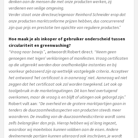
denken aan de mensen die met onze producten werken, zij
verdienen een veilige omgeving.
Verder staat onze directeur/eigenaar Reinhard Schneider erop dat
onze producten marktconforme prijzen hebben, dus concurrerend
zijn qua prijs en prestatie ten opzichte van reguliere producten.”
Hoe maak je als inkoper of gebruiker onderscheid tussen
circulariteit en greenwashing?
“Vraag naar bewijs”
, antwoordt Robert direct.
“Neem geen
genoegen met ‘eigen’ verklaringen of manifesten. Vraag certificaten
op die uitgereikt werden door onafhankelijke instanties en bij
voorkeur gebaseerd zijn op wettelijk vastgelegde criteria. Accepteer
het antwoord ‘het certificaat is in aanvraag’ niet. Aanvraag wil niet
zeggen dat het certificaat ook zal worden toegekend. Let ook op
taalgebruik in de marketinguitingen. Dit kan heel overtuigend
overkomen, maar de vraag is en blijft of uitingen ook geborgd zijn.”
Robert vult aan:
“De overheid en de grotere marktpartijen gaan in
tenders de duurzaamheidsaspecten van producten steeds meer
waarderen. De invulling van de duurzaamheidscriteria wordt soms
zelfs belangrijker dan prijs. Hierop hebben wij al lang ingezet,
waardoor wij moeiteloos kunnen voldoen aan de eisen. Andere
deelnemende partijen kunnen uiteraard ook inschrijven, je wordt