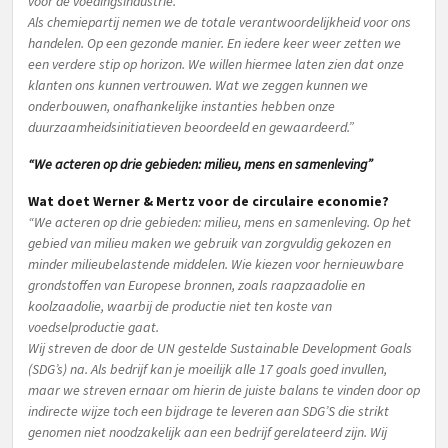
voor de voedingsindustrie.
Als chemiepartij nemen we de totale verantwoordelijkheid voor ons
handelen. Op een gezonde manier. En iedere keer weer zetten we
een verdere stip op horizon. We willen hiermee laten zien dat onze
klanten ons kunnen vertrouwen. Wat we zeggen kunnen we
onderbouwen, onafhankelijke instanties hebben onze
duurzaamheidsinitiatieven beoordeeld en gewaardeerd.”
“We acteren op drie gebieden: milieu, mens en samenleving”
Wat doet Werner & Mertz voor de circulaire economie?
“We acteren op drie gebieden: milieu, mens en samenleving. Op het
gebied van milieu maken we gebruik van zorgvuldig gekozen en
minder milieubelastende middelen. Wie kiezen voor hernieuwbare
grondstoffen van Europese bronnen, zoals raapzaadolie en
koolzaadolie, waarbij de productie niet ten koste van
voedselproductie gaat.
Wij streven de door de UN gestelde Sustainable Development Goals
(SDG’s) na. Als bedrijf kan je moeilijk alle 17 goals goed invullen,
maar we streven ernaar om hierin de juiste balans te vinden door op
indirecte wijze toch een bijdrage te leveren aan SDG’S die strikt
genomen niet noodzakelijk aan een bedrijf gerelateerd zijn. Wij