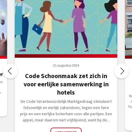
21 augustus 2024
er
Code Schoonmaak zet zich in
in
voor eerlijke samenwerking in
R
hotels
e
M
de 
.
De Code Verantwoordelijk Marktgedraag stimuleert
fatsoenlijk en eerlijk zakendoen, tegen een faire
prijs en een eerlijke boterham voor alle partijen. Een
appel, maar daarom niet vrijblijvend, want bij de...