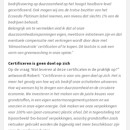
bedrijfsvoering op duurzaamheid op het hoogst haalbare level
gecertificeerd. Ook mogen wij ons de trotse bezitter van het
Ecovadis Platinum label noemen, een niveau dat slechts 1% van de
bedrijven behaalt.
Belangrijk om te vermelden vind ik dat al onze
duurzaamheidsinspanningen eigen, meetbare initiatieven zijn en dat
eventuele compensatie niet verkregen wordt door deze met
‘klimaatneutrale’ certificaten af te kopen. Dit laatste is ook een
vorm van greenwashing in onze opinie.”
Certificeren is geen doel op zich
Op de vraag ‘Wat leveren al deze certificaten in de praktijk op?”
antwoordt Robert:
“Certificeren is voor ons geen doel op zich. Het is
meer het gevolg van hoe wij als bedrijf onze activiteiten uitvoeren.
Hoe wij wensen bij te dragen aan duurzaamheid en de circulaire
economie. We investeren in het maken van de juiste keuzes voor
grondstoffen, in een eigen watermanagementsysteem en we
voorzien in onze eigen energie. Ook maken we onze verpakkingen
voor 100% van (post-consumer) plastic afval. Dit in tegenstelling tot
bijvoorbeeld ‘bio-based’ verpakkingen, waarbij grondstoffen zoals
rietsuiker gebruikt worden die bijgevolg niet meer beschikbaar zijn