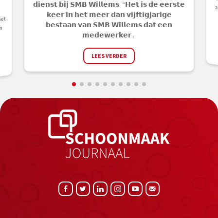
𝗱𝗶𝗲𝗻𝘀𝘁 𝗯𝗶𝗷 𝗦𝗠𝗕 𝗪𝗶𝗹𝗹𝗲𝗺𝘀. “𝗛𝗲𝘁 𝗶𝘀 𝗱𝗲 𝗲𝗲𝗿𝘀𝘁𝗲
𝗸𝗲𝗲𝗿 𝗶𝗻 𝗵𝗲𝘁 𝗺𝗲𝗲𝗿 𝗱𝗮𝗻 𝘃𝗶𝗷𝗳𝘁𝗶𝗴𝗷𝗮𝗿𝗶𝗴𝗲
het
𝗯𝗲𝘀𝘁𝗮𝗮𝗻 𝘃𝗮𝗻 𝗦𝗠𝗕 𝗪𝗶𝗹𝗹𝗲𝗺𝘀 𝗱𝗮𝘁 𝗲𝗲𝗻
n
𝗺𝗲𝗱𝗲𝘄𝗲𝗿𝗸𝗲𝗿...
k
LEES VERDER