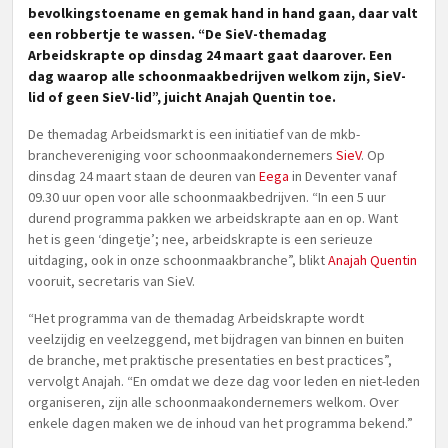
bevolkingstoename en gemak hand in hand gaan, daar valt
een robbertje te wassen. “De SieV-themadag
Arbeidskrapte op dinsdag 24 maart gaat daarover. Een
dag waarop alle schoonmaakbedrijven welkom zijn, SieV-
lid of geen SieV-lid”, juicht Anajah Quentin toe.
De themadag Arbeidsmarkt is een initiatief van de mkb-
branchevereniging voor schoonmaakondernemers
SieV
. Op
dinsdag 24 maart staan de deuren van
Eega
in Deventer vanaf
09.30 uur open voor alle schoonmaakbedrijven. “In een 5 uur
durend programma pakken we arbeidskrapte aan en op. Want
het is geen ‘dingetje’; nee, arbeidskrapte is een serieuze
uitdaging, ook in onze schoonmaakbranche”, blikt
Anajah Quentin
vooruit, secretaris van SieV.
“Het programma van de themadag Arbeidskrapte wordt
veelzijdig en veelzeggend, met bijdragen van binnen en buiten
de branche, met praktische presentaties en best practices”,
vervolgt Anajah. “En omdat we deze dag voor leden en niet-leden
organiseren, zijn alle schoonmaakondernemers welkom. Over
enkele dagen maken we de inhoud van het programma bekend.”