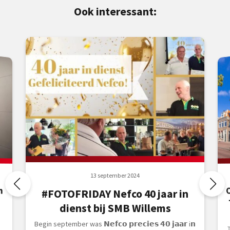
Ook interessant:
13 september 2024
n
#FOTOFRIDAY Nefco 40 jaar in
dienst bij SMB Willems
Begin september was 𝗡𝗲𝗳𝗰𝗼 𝗽𝗿𝗲𝗰𝗶𝗲𝘀 𝟰𝟬 𝗷𝗮𝗮𝗿 i𝗻