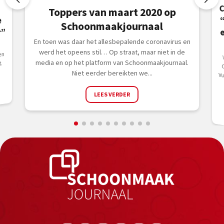
C
“
e
Toppers van maart 2020 op
e
Schoonmaakjournaal
r”
En toen was daar het allesbepalende coronavirus en
werd het opeens stil… Op straat, maar niet in de
en
V
media en op het platform van Schoonmaakjournaal.
.
Niet eerder bereikten we...
LEES VERDER