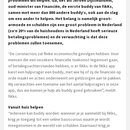
problemen wil helpen. Ga, net als Jeroen Dijsselbloem,
oud-minister van Financiën, de eerste buddy van fikKs,
samen met meer dan 800 andere buddy’s, ook aan de slag
om een ander te helpen. Het belang is namelijk groot:
armoede en schulden zijn een groot probleem in Nederland
(zo’n 20% van de huishoudens in Nederland heeft serieuze
betalingsproblemen) en de verwachting is dat deze
problemen zullen toenemen,
“De coronacrisis zal flinke economische gevolgen hebben. Voor
mensen die een onzekere financiële toekomst tegemoet gaan,
of betalingsachterstanden hebben, is er fiKks. In de fiKks app
kiest een hulpvrager een buddy, met wie hij of zij de financiën op
orde maakt en acties onderneemt om geldzorgen aan te pakken.
Wij verwachten een toename aan het aantal hulpvragers in onze
app, dus we kunnen je hulp als buddy goed gebruiken!”, meldt
fiKks.
Vanuit huis helpen
“Iedereen kan buddy worden: wanneer je je aanmeldt bij fiKks,
krijg je toegang tot een online basiscursus waarin je wordt
meegenomen in de wereld van schulden. Daarnaast krijg je