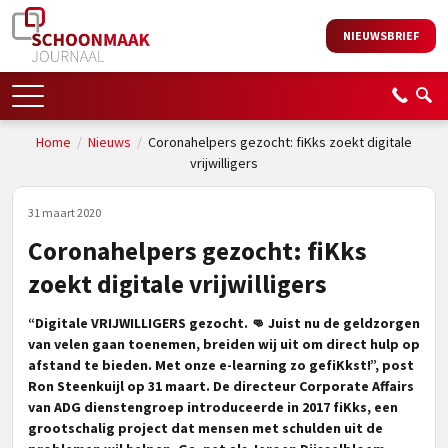
NIEUWSBRIEF
Home
/
Nieuws
/
Coronahelpers gezocht: fiKks zoekt digitale
vrijwilligers
31 maart 2020
Coronahelpers gezocht: fiKks
zoekt digitale vrijwilligers
“Digitale VRIJWILLIGERS gezocht.
👊
Juist nu de geldzorgen
van velen gaan toenemen, breiden wij uit om direct hulp op
afstand te bieden. Met onze e-learning zo gefiKkst!”, post
Ron Steenkuijl
op 31 maart. De directeur Corporate Affairs
van ADG dienstengroep introduceerde in 2017 fiKks, een
grootschalig project dat mensen met schulden uit de