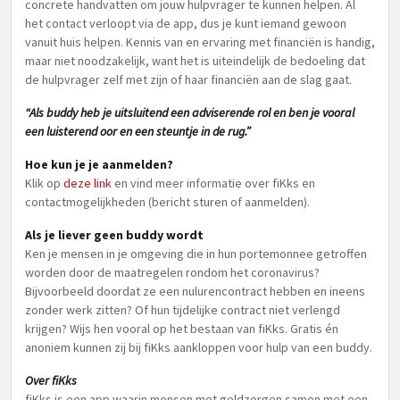
concrete handvatten om jouw hulpvrager te kunnen helpen. Al
het contact verloopt via de app, dus je kunt iemand gewoon
vanuit huis helpen. Kennis van en ervaring met financiën is handig,
maar niet noodzakelijk, want het is uiteindelijk de bedoeling dat
de hulpvrager zelf met zijn of haar financiën aan de slag gaat.
“Als buddy heb je uitsluitend een adviserende rol en ben je vooral
een luisterend oor en een steuntje in de rug.”
Hoe kun je je aanmelden?
Klik op
deze link
en vind meer informatie over fiKks en
contactmogelijkheden (bericht sturen of aanmelden).
Als je liever geen buddy wordt
Ken je mensen in je omgeving die in hun portemonnee getroffen
worden door de maatregelen rondom het coronavirus?
Bijvoorbeeld doordat ze een nulurencontract hebben en ineens
zonder werk zitten? Of hun tijdelijke contract niet verlengd
krijgen? Wijs hen vooral op het bestaan van fiKks. Gratis én
anoniem kunnen zij bij fiKks aankloppen voor hulp van een buddy.
Over fiKks
fiKks is een app waarin mensen met geldzorgen samen met een