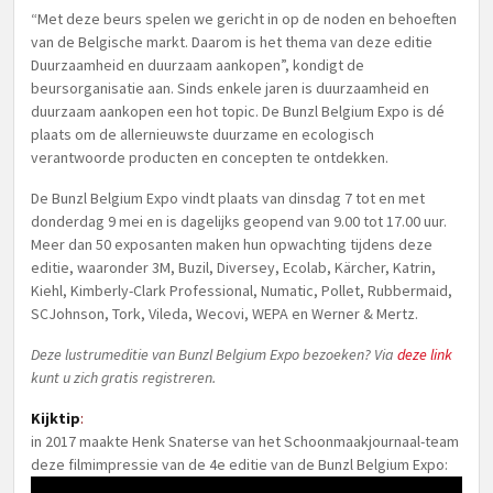
“Met deze beurs spelen we gericht in op de noden en behoeften
van de Belgische markt. Daarom is het thema van deze editie
Duurzaamheid en duurzaam aankopen”, kondigt de
beursorganisatie aan. Sinds enkele jaren is duurzaamheid en
duurzaam aankopen een hot topic. De Bunzl Belgium Expo is dé
plaats om de allernieuwste duurzame en ecologisch
verantwoorde producten en concepten te ontdekken.
De Bunzl Belgium Expo vindt plaats van dinsdag 7 tot en met
donderdag 9 mei en is dagelijks geopend van 9.00 tot 17.00 uur.
Meer dan 50 exposanten maken hun opwachting tijdens deze
editie, waaronder 3M, Buzil, Diversey, Ecolab, Kärcher, Katrin,
Kiehl, Kimberly-Clark Professional, Numatic, Pollet, Rubbermaid,
SCJohnson, Tork, Vileda, Wecovi, WEPA en Werner & Mertz.
Deze lustrumeditie van Bunzl Belgium Expo bezoeken? Via
deze link
kunt u zich gratis registreren.
Kijktip
:
in 2017 maakte Henk Snaterse van het Schoonmaakjournaal-team
deze filmimpressie van de 4e editie van de Bunzl Belgium Expo: