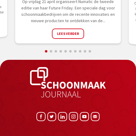
Op vrijdag 21 april organiseert Numatic de tweede
Op
n
editie van haar Future Friday. Een speciale dag voor
tie
schoonmaakbedrijven om de recente innovaties en
nieuwe producten te ontdekken van de...
LEES VERDER