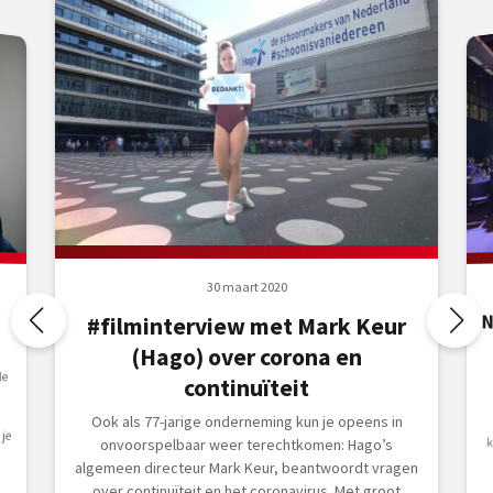
30 maart 2020
N
#filminterview met Mark Keur
(Hago) over corona en
de
continuïteit
Ook als 77-jarige onderneming kun je opeens in
je
onvoorspelbaar weer terechtkomen: Hago’s
algemeen directeur Mark Keur, beantwoordt vragen
over continuïteit en het coronavirus. Met groot