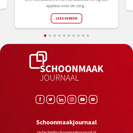
applaus voor de zorg...
LEES VERDER
Schoonmaakjournaal
redactie@schoonmaakjournaal.nl