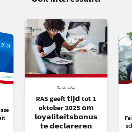
01 juli 2025
RAS geeft 𝘁𝗶𝗷𝗱 tot 1
oktober 2025 𝗼𝗺
𝗹𝗼𝘆𝗮𝗹𝗶𝘁𝗲𝗶𝘁𝘀𝗯𝗼𝗻𝘂𝘀
Fa
𝘁𝗲 𝗱𝗲𝗰𝗹𝗮𝗿𝗲𝗿𝗲𝗻
sc