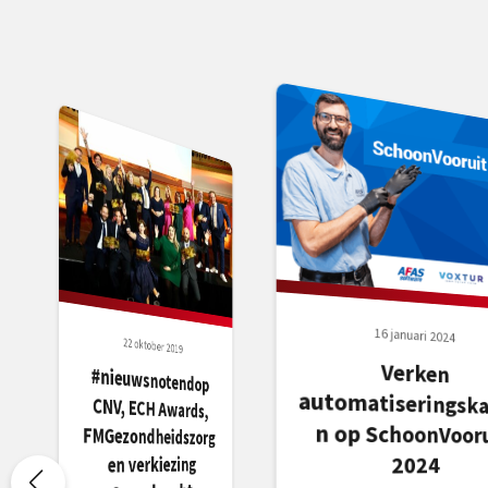
16 januari 2024
22 oktober 2019
Verken
automatiseringskanse
n op SchoonVooruit
#nieuwsnotendop
CNV, ECH Awards,
FMGezondheidszorg
2024
en verkiezing