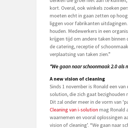
denken die groei niet aan te kunnen
kort. Overal, ook winkels zoeken per
moeten echt in gaan zetten op hoog
liggen voor fabrikanten uitdagingen.
houden. Medewerkers in een organi
krijgen tijd om andere taken binnen d
de catering, receptie of schoonmaak
verplaatsing van taken zien.”
“We gaan naar schoonmaak 2.0 als 
A new vision of cleaning
Sinds 1 november is Ronald een van d
solution, die zich gaat bezighoude
Dit zal onder meer in de vorm van ‘pa
Cleaning van i-solution
mag Ronald a
waarnemen en vooral oplossingen aan
vision of cleaning’. “We gaan naar s