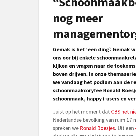
“Schoonmaakbe
nog meer
managementorg
Gemak is het ‘een ding’. Gemak wa
ons oor bij enkele schoonmaakrelat
kijken en vragen naar de toekom
boven drijven. In onze themaser
we vandaag het podium aan de rec
schoonmaakcoryfee Ronald Boesjes
schoonmaak, happy i-users en ver
Juist op het moment dat
CBS het n
Nederlandse bevolking van ruim 17 mi
spreken we
Ronald Boesjes
. Uit een