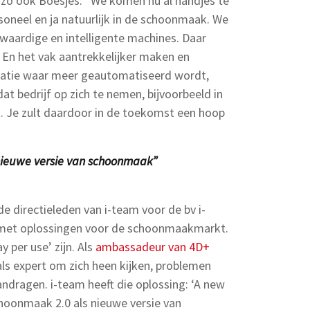
, zo ook Boesjes: “We komen nu al handjes te
soneel en ja natuurlijk in de schoonmaak. We
waardige en intelligente machines. Daar
 En het vak aantrekkelijker maken en
satie waar meer geautomatiseerd wordt,
at bedrijf op zich te nemen, bijvoorbeeld in
. Je zult daardoor in de toekomst een hoop
nieuwe versie van schoonmaak”
e directieleden van i-team voor de bv i-
n met oplossingen voor de schoonmaakmarkt.
y per use’ zijn. Als
ambassadeur van 4D+
ls expert om zich heen kijken, problemen
dragen. i-team heeft die oplossing: ‘A new
choonmaak 2.0 als nieuwe versie van