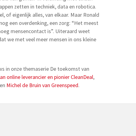
ppen zetten in techniek, data en robotica.
l, of eigenlijk alles, van elkaar. Maar Ronald
 nog een overdenking, een zorg: “Het meest
enoeg mensencontact is”. Uiteraard weet
 dat we met veel meer mensen in ons kleine
ews in onze themaserie De toekomst van
n online leverancier en pionier CleanDeal
,
en
Michel de Bruin van Greenspeed
.