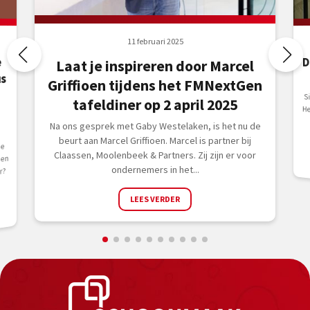
11 februari 2025
D
e
Laat je inspireren door Marcel
us
Griffioen tijdens het FMNextGen
S
H
k
tafeldiner op 2 april 2025
Na ons gesprek met Gaby Westelaken, is het nu de
beurt aan Marcel Griffioen. Marcel is partner bij
he
Claassen, Moolenbeek & Partners. Zij zijn er voor
gen
ondernemers in het...
r?
LEES VERDER