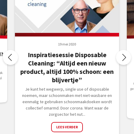
19 mei 2020
d?
Inspiratiesessie Disposable
Cleaning: “Altijd een nieuw
product, altijd 100% schoon: een
k.
ol
blijvertje”
p
Je kunt het wegwerp, single use of disposable
noemen, maar schoonmaken met niet-wasbare en
eenmalig te gebruiken schoonmaakdoeken wordt
collectief omarmd. Door corona. Want waar de
zorgsector het nut...
LEES VERDER