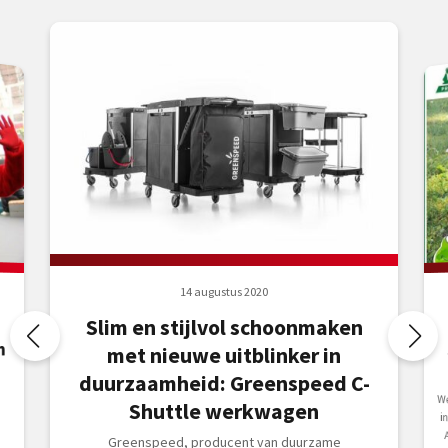
14 augustus 2020
Slim en stijlvol schoonmaken
n
met nieuwe uitblinker in
duurzaamheid: Greenspeed C-
W
i
A
Shuttle werkwagen
Greenspeed, producent van duurzame