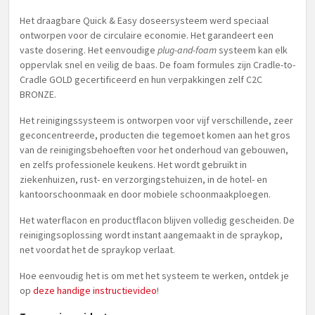
Het draagbare Quick & Easy doseersysteem werd speciaal
ontworpen voor de circulaire economie. Het garandeert een
vaste dosering. Het eenvoudige
plug-and-foam
systeem kan elk
oppervlak snel en veilig de baas. De foam formules zijn Cradle-to-
Cradle GOLD gecertificeerd en hun verpakkingen zelf C2C
BRONZE.
Het reinigingssysteem is ontworpen voor vijf verschillende, zeer
geconcentreerde, producten die tegemoet komen aan het gros
van de reinigingsbehoeften voor het onderhoud van gebouwen,
en zelfs professionele keukens. Het wordt gebruikt in
ziekenhuizen, rust- en verzorgingstehuizen, in de hotel- en
kantoorschoonmaak en door mobiele schoonmaakploegen.
Het waterflacon en productflacon blijven volledig gescheiden. De
reinigingsoplossing wordt instant aangemaakt in de spraykop,
net voordat het de spraykop verlaat.
Hoe eenvoudig het is om met het systeem te werken, ontdek je
op
deze handige instructievideo
!