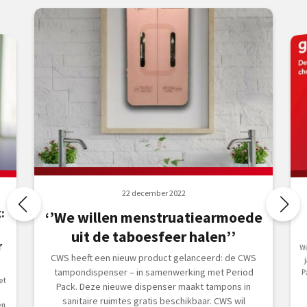
22 december 2022
:
‘’We willen menstruatiearmoede
uit de taboesfeer halen’’
r
Wi
j
Pa
CWS heeft een nieuw product gelanceerd: de CWS
tampondispenser – in samenwerking met Period
et
Pack. Deze nieuwe dispenser maakt tampons in
sanitaire ruimtes gratis beschikbaar. CWS wil