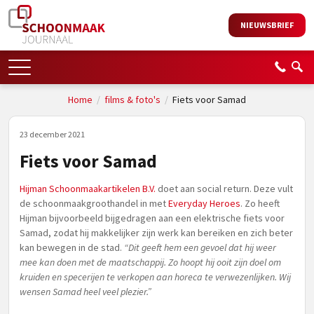
NIEUWSBRIEF
Home
/
films & foto's
/
Fiets voor Samad
23 december 2021
Fiets voor Samad
Hijman Schoonmaakartikelen B.V.
doet aan social return. Deze vult
de schoonmaakgroothandel in met
Everyday Heroes
. Zo heeft
Hijman bijvoorbeeld bijgedragen aan een elektrische fiets voor
Samad, zodat hij makkelijker zijn werk kan bereiken en zich beter
kan bewegen in de stad.
“Dit geeft hem een gevoel dat hij weer
mee kan doen met de maatschappij. Zo hoopt hij ooit zijn doel om
kruiden en specerijen te verkopen aan horeca te verwezenlijken. Wij
wensen Samad heel veel plezier.”