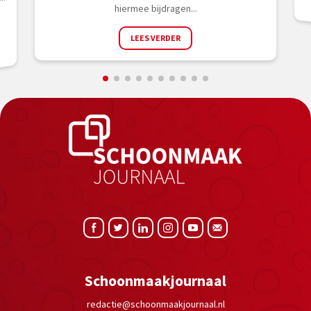
en
hiermee bijdragen...
LEES VERDER
Schoonmaakjournaal
redactie@schoonmaakjournaal.nl