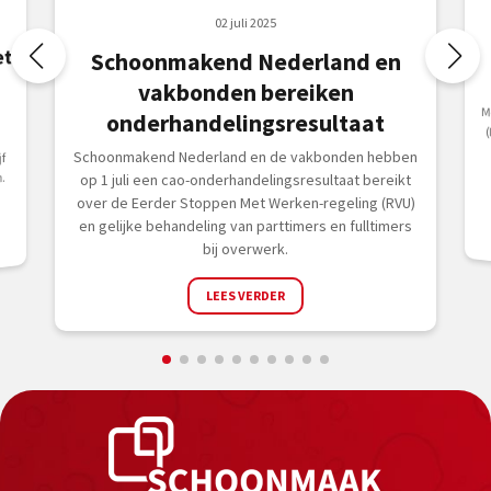
02 juli 2025
et
Schoonmakend Nederland en
vakbonden bereiken
M
(
C
o
onderhandelingsresultaat
Schoonmakend Nederland en de vakbonden hebben
f
.
op 1 juli een cao-onderhandelingsresultaat bereikt
over de Eerder Stoppen Met Werken-regeling (RVU)
en gelijke behandeling van parttimers en fulltimers
bij overwerk.
LEES VERDER