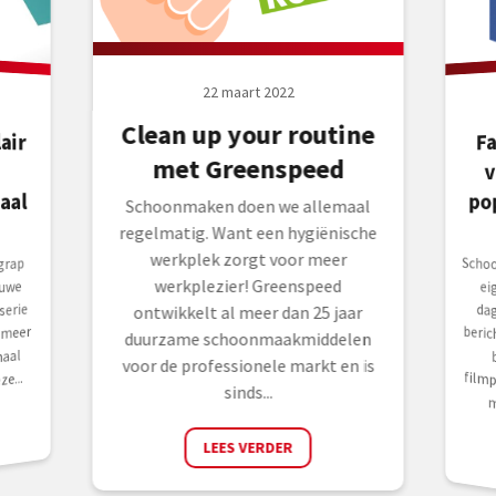
22 maart 2022
Clean up your routine
air
F
met Greenspeed
v
po
aal
Schoonmaken doen we allemaal
regelmatig. Want een hygiënische
werkplek zorgt voor meer
Scho
eige
dage
beric
bij
filmp
grap
werkplezier! Greenspeed
euwe
erie
ontwikkelt al meer dan 25 jaar
 meer
duurzame schoonmaakmiddelen
aal
voor de professionele markt en is
e...
sinds...
m
LEES VERDER