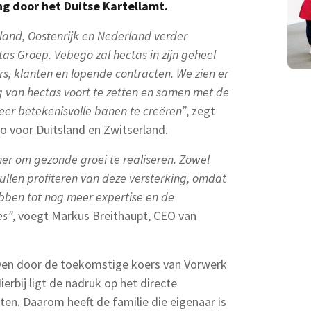
g door het Duitse Kartellamt.
sland, Oostenrijk en Nederland verder
s Groep. Vebego zal hectas in zijn geheel
s, klanten en lopende contracten. We zien er
g van hectas voort te zetten en samen met de
er betekenisvolle banen te creëren”
, zegt
 voor Duitsland en Zwitserland.
ner om gezonde groei te realiseren. Zowel
llen profiteren van deze versterking, omdat
bben tot nog meer expertise en de
es”
, voegt Markus Breithaupt, CEO van
ven door de toekomstige koers van Vorwerk
ierbij ligt de nadruk op het directe
n. Daarom heeft de familie die eigenaar is