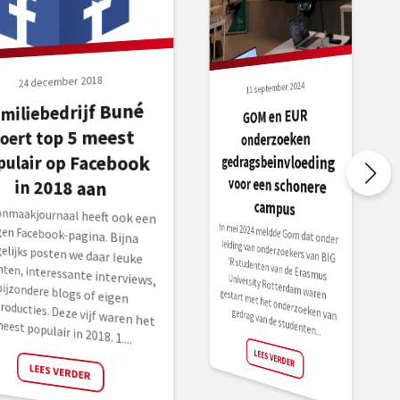
24 december 2018
11 september 2024
amiliebedrijf Buné
GOM en EUR
voor een schonere
oert top 5 meest
onderzoeken
pulair op Facebook
gedragsbeinvloeding
in 2018 aan
campus
onmaakjournaal heeft ook een
n Facebook-pagina. Bijna
lijks posten we daar leuke
hten, interessante interviews,
zondere blogs of eigen
roducties. Deze vijf waren het
In mei 2024 meldde Gom dat onder
leiding van onderzoekers van BIG
‘R studenten van de Erasmus
University Rotterdam waren gestart met het onderzoeken van
gedrag van de studenten...
eest populair in 2018. 1....
LEES VERDER
LEES VERDER