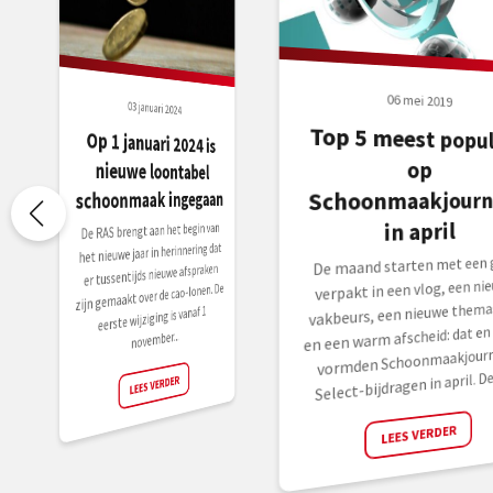
06 mei 2019
03 januari 2024
Top 5 meest popul
Op 1 januari 2024 is
nieuwe loontabel
op
Schoonmaakjourn
schoonmaak ingegaan
in april
De RAS brengt aan het begin van
het nieuwe jaar in herinnering dat
De maand starten met een 
er tussentijds nieuwe afspraken
verpakt in een vlog, een ni
zijn gemaakt over de cao-lonen. De
vakbeurs, een nieuwe themas
eerste wijziging is vanaf 1
en een warm afscheid: dat en
november...
vormden Schoonmaakjourn
Select-bijdragen in april. Dez
LEES VERDER
LEES VERDER