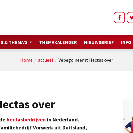
S & THEMA’S
THEMAKALENDER
NIEUWSBRIEF
INFO
Home
/
actueel
/
Vebego neemt Hectas over
ectas over
de
hectasbedrijven
in Nederland,
familiebedrijf Vorwerk uit Duitsland,