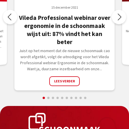
15 december 2021
Vileda Professional webinar over
ergonomie in de schoonmaak
het
N
d
i
wijst uit: 87% vindt het kan
an
beter
s
.
Juist op het moment dat de nieuwe schoonmaak cao
wordt afgetikt, volgt de uitnodiging voor het Vileda
Professional webinar Ergonomie in de schoonmaak.
Want ja, duurzame inzetbaarheid om onze...
LEES VERDER