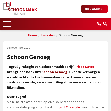
NIEUWSBRIEF
Home
/
favorites
/
Schoon Genoeg
16 november 2021
Schoon Genoeg
Tugrul Çirakoglu van schoonmaakbedrijf
Frisse Kater
brengt een boek uit:
Schoon Genoeg
. Over de verborgen
wereld achter het schoonmaken van extreme situaties
zoals een suïcide, zware vervuiling door verwaarlozing en
lijkvinding.
Over Tugrul
Als hij na zijn afstuderen op elke sollicitatiebrief een
standaardafwijzing krijgt, besluit
Tugrul Çirakoglu
voor zichzelf te