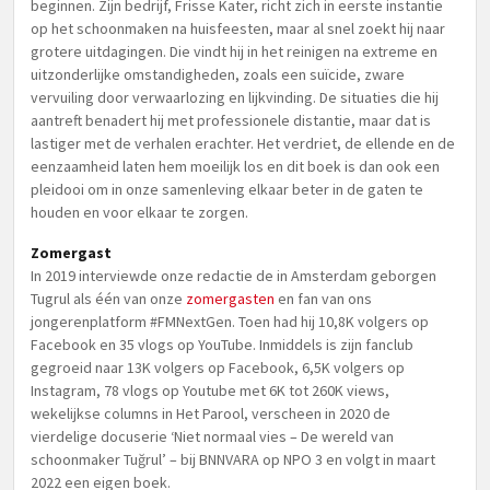
beginnen. Zijn bedrijf, Frisse Kater, richt zich in eerste instantie
op het schoonmaken na huisfeesten, maar al snel zoekt hij naar
grotere uitdagingen. Die vindt hij in het reinigen na extreme en
uitzonderlijke omstandigheden, zoals een suïcide, zware
vervuiling door verwaarlozing en lijkvinding. De situaties die hij
aantreft benadert hij met professionele distantie, maar dat is
lastiger met de verhalen erachter. Het verdriet, de ellende en de
eenzaamheid laten hem moeilijk los en dit boek is dan ook een
pleidooi om in onze samenleving elkaar beter in de gaten te
houden en voor elkaar te zorgen.
Zomergast
In 2019 interviewde onze redactie de in Amsterdam geborgen
Tugrul als één van onze
zomergasten
en fan van ons
jongerenplatform #FMNextGen. Toen had hij 10,8K volgers op
Facebook en 35 vlogs op YouTube. Inmiddels is zijn fanclub
gegroeid naar 13K volgers op Facebook, 6,5K volgers op
Instagram, 78 vlogs op Youtube met 6K tot 260K views,
wekelijkse columns in Het Parool, verscheen in 2020 de
vierdelige docuserie ‘Niet normaal vies – De wereld van
schoonmaker Tuğrul’ – bij BNNVARA op NPO 3 en volgt in maart
2022 een eigen boek.