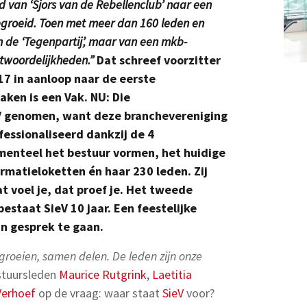
ijd van ‘Sjors van de Rebellenclub’ naar een
egroeid. Toen met meer dan 160 leden en
 de ‘Tegenpartij’, maar van een mkb-
ntwoordelijkheden.”
Dat schreef voorzitter
17 in aanloop naar de eerste
ken is een Vak. NU: Die
V genomen, want deze branchevereniging
fessionaliseerd dankzij de 4
nteel het bestuur vormen, het huidige
rmatieloketten én haar 230 leden. Zij
t voel je, dat proef je. Het tweede
estaat SieV 10 jaar. Een feestelijke
n gesprek te gaan.
oeien, samen delen. De leden zijn onze
estuursleden
Maurice Rutgrink
,
Laetitia
Verhoef
op de vraag: waar staat
SieV
voor?