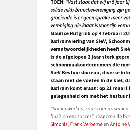
TOEN:
“Vast staat dat wij in 5 jaar t
solide mkb-branchevereniging zijn g
groeiende is er geen sprake meer van
vereniging die klaar is voor zijn vera
Maurice Rutgrink op 4 februari 20
lustrumviering van SieV, Schoonma
verantwoordelijkheden heeft Sie
is de afgelopen 2 jaar sterk gepro
schoonmaakondernemers die mome
SieV Bestuursbureau, diverse info
staan met de voeten in de klei; da
lustrum komt eraan: op 21 maart b
gelegenheid om met het bestuur i
“Samenwerken, samen leren, samen gr
basis en ons succes
”, reageren de b
Simonis
,
Frank Verberne
en
Antoine 