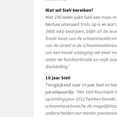
Wat wil SieV bereiken?
Met 230 leden pakt SieV een mooi ma
bestuur uiteraard trots op is en wa
3400 mkb-bedrijven, blijkt uit de re
brede basis van de schoonmaakbranch
van de omzet in de schoonmaakbranch
ons een mooie uitdaging om meer bed
onder de hardwerkende en vaak onzi
doelstelling.”
10 jaar SieV
Terugkijkend naar 10 jaar SieV en ha
paradepaardje.
“Het SieV-Keurmerk is
oprichtingsjaar 2012 hebben bereikt.
schoonmaakbranche de mogelijkheid g
onderscheiden van minder presterend