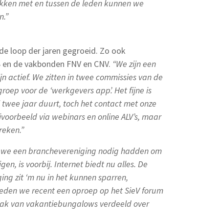
ekken met en tussen de leden kunnen we
n.”
de loop der jaren gegroeid. Zo ook
S en de vakbonden FNV en CNV.
“We zijn een
ijn actief. We zitten in twee commissies van de
ep voor de ‘werkgevers app’. Het fijne is
l twee jaar duurt, toch het contact met onze
voorbeeld via webinars en online ALV’s, maar
reken.”
t we een branchevereniging nodig hadden om
gen, is voorbij. Internet biedt nu alles. De
g zit ‘m nu in het kunnen sparren,
eden we recent een oproep op het SieV forum
ak van vakantiebungalows verdeeld over