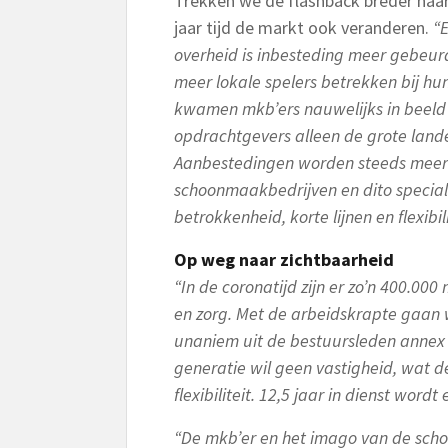
Trekken we de flashback breder naar
jaar tijd de markt ook veranderen.
“E
overheid is inbesteding meer gebeur
meer lokale spelers betrekken bij hun
kwamen mkb’ers nauwelijks in beeld 
opdrachtgevers alleen de grote land
Aanbestedingen worden steeds meer 
schoonmaakbedrijven en dito speciali
betrokkenheid, korte lijnen en flexibili
Op weg naar zichtbaarheid
“In de coronatijd zijn er zo’n 400.00
en zorg. Met de arbeidskrapte gaan w
unaniem uit de bestuursleden anne
generatie wil geen vastigheid, wat 
flexibiliteit. 12,5 jaar in dienst wordt
“De mkb’er en het imago van de sc