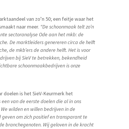
rktaandeel van zo’n 50; een feitje waar het
t smaakt naar meer.
“De schoonmaak telt zo’n
cente sectoranalyse Ode aan het mkb: de
e. De marktleiders genereren circa de helft
e, de mkb’ers de andere helft. Het is voor
rijven bij SieV te betrekken, bekendheid
chtbare schoonmaakbedrijven is onze
ar doelen is het SieV-Keurmerk het
 een van de eerste doelen die al in ons
 We wilden en willen bedrijven in de
even om zich positief en transparant te
e branchegenoten. Wij geloven in de kracht