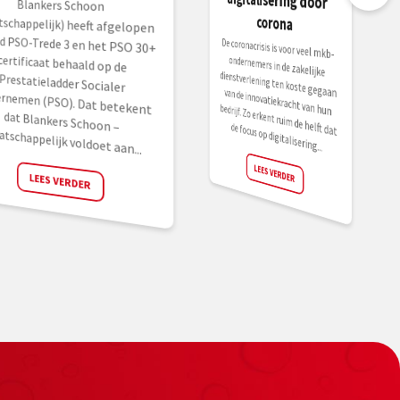
Blankers Schoon
(Maatschappelijk) heeft afgelopen
maand PSO-Trede 3 en het PSO 30+
certificaat behaald op de
Prestatieladder Socialer
Ondernemen (PSO). Dat betekent
dat Blankers Schoon –
corona
De coronacrisis is voor veel mkb-
ondernemers in de zakelijke
dienstverlening ten koste gegaan van de innovatiekracht van hun
bedrijf. Zo erkent ruim de helft dat
de focus op digitalisering...
atschappelijk voldoet aan...
LEES VERDER
LEES VERDER