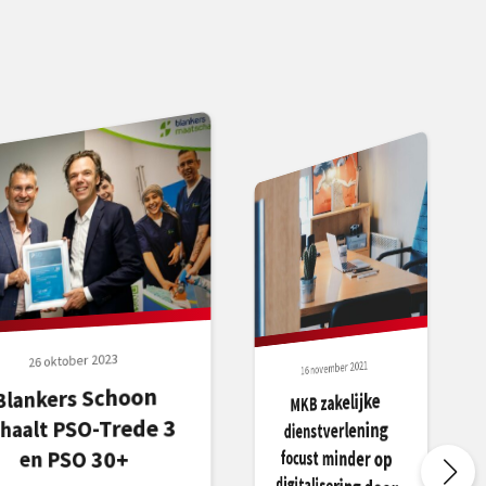
26 oktober 2023
16 november 2021
Blankers Schoon
MKB zakelijke
digitalisering door
haalt PSO-Trede 3
dienstverlening
en PSO 30+
focust minder op