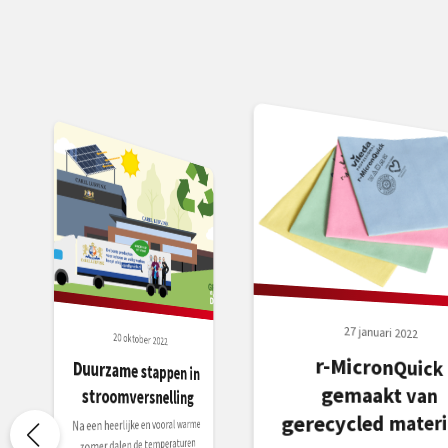
27 januari 2022
20 oktober 2022
r-MicronQuick
Duurzame stappen in
gemaakt van
stroomversnelling
gerecycled materi
Na een heerlijke en vooral warme
zomer dalen de temperaturen