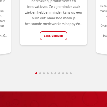
betrokken, productiever en
e in
innovatiever. Ze zijn minder vaak
van
ziek en hebben minder kans op een
r-
burn out. Maar hoe maak je
tart
bestaande medewerkers happy én...
ent
22...
LEES VERDER
Ma