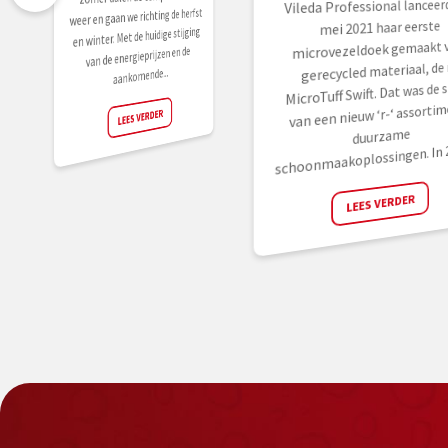
Vileda Professional lanceerd
weer en gaan we richting de herfst
mei 2021 haar eerste
en winter. Met de huidige stijging
microvezeldoek gemaakt 
van de energieprijzen en de
gerecycled materiaal, de 
aankomende...
MicroTuff Swift. Dat was de s
van een nieuw ‘r-‘ assortim
LEES VERDER
duurzame
schoonmaakoplossingen. In 20
LEES VERDER