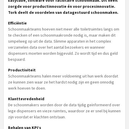
Easycube, software voor facilitaire schoonmaak. Dit heeft
zorgde voor productinnovatie én voor procesinnovatie.
Tork deelt de voordelen van datagestuurd schoonmaken.
Efficiëntie
Schoonmaakteams hoeven niet meer alle toiletruimtes langs om
te checken of een schoonmaakronde nodig is, maar maken dit
simpelweg op uit de data. Slimme apparaten in het complex
verzamelen data over het aantal bezoekers en wanneer
dispensers moeten worden bijgevuld. Zo wordt tijd en dus geld
bespaard.
Productiviteit
Schoonmaakteams halen meer voldoening uit hun werk doordat
ze kunnen zien waar ze het hardst nodig zijn en geen onnodig
werk hoeven te doen.
Klanttevredenheid
De schoonmakers worden door de data tijdig geïnformeerd over
lege dispensers en vieze ruimtes, waardoor ze er snel bij kunnen
zijn voordat er klachten ontstaan.
Behalen van KPI’s