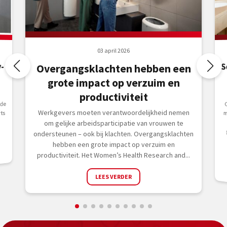
03 april 2026
S
B
-
Overgangsklachten hebben een
grote impact op verzuim en
productiviteit
 de
to
Werkgevers moeten verantwoordelijkheid nemen
ts
om gelijke arbeidsparticipatie van vrouwen te
ondersteunen – ook bij klachten. Overgangsklachten
hebben een grote impact op verzuim en
productiviteit. Het Women’s Health Research and...
LEES VERDER