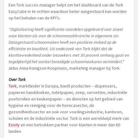
Een Tork succes manager helpt om het dashboard van de Tork
EasyCube in te richten waardoor beter aangestuurd kan worden
op het behalen van de KPI’s.
“Digitalisering heeft significante voordelen opgeleverd voor zowel
onze klanten als voor de schoonmaakbranche in algemene zin.
Datagestuurd schoonmaken heeft een positieve invloed op de
efficiëntie en kwaliteit. Uit onderzoek van Tork blijkt dat de
klanttevredenheid onder bezoekers met 30 procent omhoog gaat en
tegelijkertijd het aantal benodigde schoonmaakuren vermindert
.”
aldus Anna Konigson Koopmans, marketing manager bij Tork.
Over Tork
Tork
, marktleider in Europa, biedt producten – dispensers,
papieren handdoeken, toiletpapier, zeep, servetten, industriële
poetsrollen en keukenpapier – en diensten op het gebied van
hygiëne en reiniging voor de horecasector, de
gezondheidssector en ook voor voedingsindustrie, kantoren,
scholen en de industriële sector. Tork is een wereldwijd merk van
Essity
en een betrokken partner voor klanten in meer dan 80
landen.