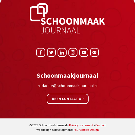
Schoonmaakjournaal
redactie@schoonmaakjournaal.nl
NEEM CONTACT OP
© 2026 Schoonmaakjournaal -
Privacy statement
-
Contact
webdesign & development:
FourBottles Design