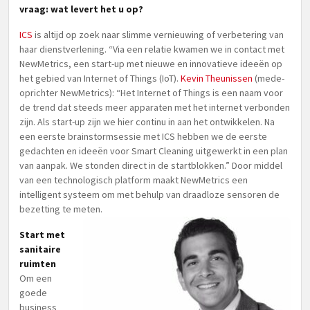
vraag: wat levert het u op?
ICS
is altijd op zoek naar slimme vernieuwing of verbetering van
haar dienstverlening. “Via een relatie kwamen we in contact met
NewMetrics, een start-up met nieuwe en innovatieve ideeën op
het gebied van Internet of Things (IoT).
Kevin Theunissen
(mede-
oprichter NewMetrics): “Het Internet of Things is een naam voor
de trend dat steeds meer apparaten met het internet verbonden
zijn. Als start-up zijn we hier continu in aan het ontwikkelen. Na
een eerste brainstormsessie met ICS hebben we de eerste
gedachten en ideeën voor Smart Cleaning uitgewerkt in een plan
van aanpak. We stonden direct in de startblokken.” Door middel
van een technologisch platform maakt NewMetrics een
intelligent systeem om met behulp van draadloze sensoren de
bezetting te meten.
Start met
sanitaire
ruimten
Om een
goede
business