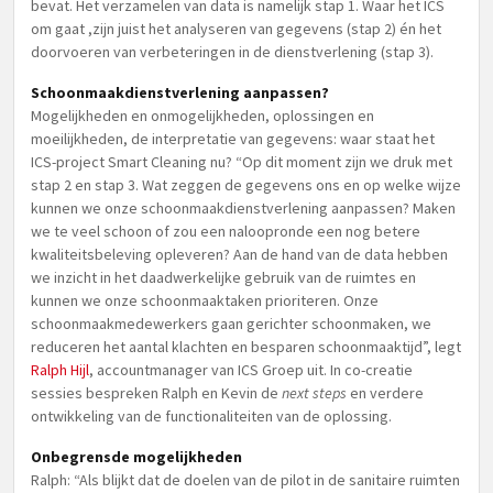
bevat. Het verzamelen van data is namelijk stap 1. Waar het ICS
om gaat ,zijn juist het analyseren van gegevens (stap 2) én het
doorvoeren van verbeteringen in de dienstverlening (stap 3).
Schoonmaakdienstverlening aanpassen?
Mogelijkheden en onmogelijkheden, oplossingen en
moeilijkheden, de interpretatie van gegevens: waar staat het
ICS-project Smart Cleaning nu? “Op dit moment zijn we druk met
stap 2 en stap 3. Wat zeggen de gegevens ons en op welke wijze
kunnen we onze schoonmaakdienstverlening aanpassen? Maken
we te veel schoon of zou een naloopronde een nog betere
kwaliteitsbeleving opleveren? Aan de hand van de data hebben
we inzicht in het daadwerkelijke gebruik van de ruimtes en
kunnen we onze schoonmaaktaken prioriteren. Onze
schoonmaakmedewerkers gaan gerichter schoonmaken, we
reduceren het aantal klachten en besparen schoonmaaktijd”, legt
Ralph Hijl
, accountmanager van ICS Groep uit. In co-creatie
sessies bespreken Ralph en Kevin de
next steps
en verdere
ontwikkeling van de functionaliteiten van de oplossing.
Onbegrensde mogelijkheden
Ralph: “Als blijkt dat de doelen van de pilot in de sanitaire ruimten