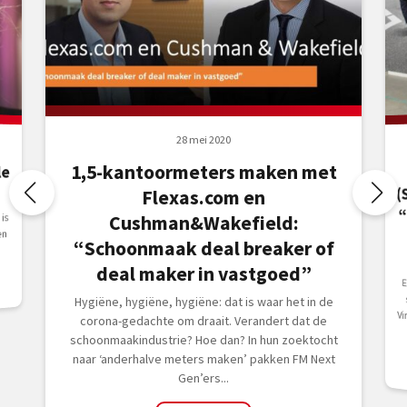
28 mei 2020
1,5-kantoormeters maken met
le
Flexas.com en
is
Cushman&Wakefield:
en
“Schoonmaak deal breaker of
deal maker in vastgoed”
Hygiëne, hygiëne, hygiëne: dat is waar het in de
corona-gedachte om draait. Verandert dat de
schoonmaakindustrie? Hoe dan? In hun zoektocht
naar ‘anderhalve meters maken’ pakken FM Next
Gen’ers...