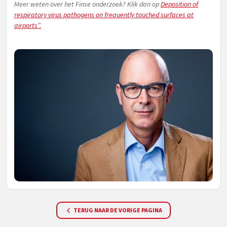
Meer weten over het Finse onderzoek? Klik dan op
Deposition of
respiratory virus pathogens on frequently touched surfaces at
airports”.
TERUG NAAR DE VORIGE PAGINA