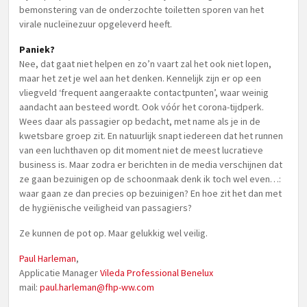
bemonstering van de onderzochte toiletten sporen van het
virale nucleïnezuur opgeleverd heeft.
Paniek?
Nee, dat gaat niet helpen en zo’n vaart zal het ook niet lopen,
maar het zet je wel aan het denken. Kennelijk zijn er op een
vliegveld ‘frequent aangeraakte contactpunten’, waar weinig
aandacht aan besteed wordt. Ook vóór het corona-tijdperk.
Wees daar als passagier op bedacht, met name als je in de
kwetsbare groep zit. En natuurlijk snapt iedereen dat het runnen
van een luchthaven op dit moment niet de meest lucratieve
business is. Maar zodra er berichten in de media verschijnen dat
ze gaan bezuinigen op de schoonmaak denk ik toch wel even…:
waar gaan ze dan precies op bezuinigen? En hoe zit het dan met
de hygiënische veiligheid van passagiers?
Ze kunnen de pot op. Maar gelukkig wel veilig.
Paul Harleman
,
Applicatie Manager
Vileda Professional Benelux
mail:
paul.harleman@fhp-ww.com