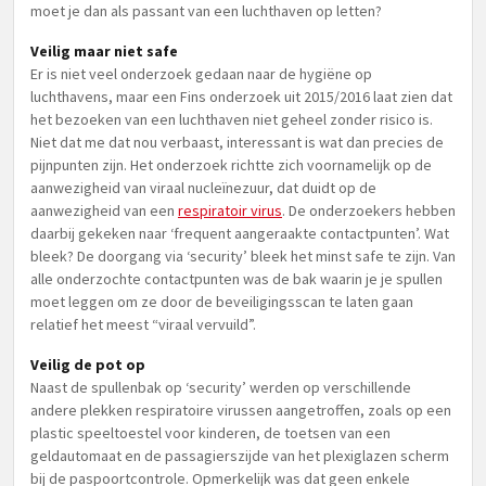
moet je dan als passant van een luchthaven op letten?
Veilig maar niet safe
Er is niet veel onderzoek gedaan naar de hygiëne op
luchthavens, maar een Fins onderzoek uit 2015/2016 laat zien dat
het bezoeken van een luchthaven niet geheel zonder risico is.
Niet dat me dat nou verbaast, interessant is wat dan precies de
pijnpunten zijn. Het onderzoek richtte zich voornamelijk op de
aanwezigheid van viraal nucleïnezuur, dat duidt op de
aanwezigheid van een
respiratoir virus
. De onderzoekers hebben
daarbij gekeken naar ‘frequent aangeraakte contactpunten’. Wat
bleek? De doorgang via ‘security’ bleek het minst safe te zijn. Van
alle onderzochte contactpunten was de bak waarin je je spullen
moet leggen om ze door de beveiligingsscan te laten gaan
relatief het meest “viraal vervuild”.
Veilig de pot op
Naast de spullenbak op ‘security’ werden op verschillende
andere plekken respiratoire virussen aangetroffen, zoals op een
plastic speeltoestel voor kinderen, de toetsen van een
geldautomaat en de passagierszijde van het plexiglazen scherm
bij de paspoortcontrole. Opmerkelijk was dat geen enkele