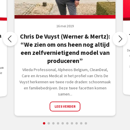
16 mei 2019

Chris De Vuyst (Werner & Mertz):
“We zien om ons heen nog altijd
D
o
i
g
s
een zelfvernietigend model van
a
produceren”
𝐞𝐧
Vileda Professional, Alpheios Belgium, CleanDeal,
ie
Care en Arseus Medical: in het profiel van Chris De
Vuyst herkennen we twee rode draden: schoonmaak
en familiebedrijven. Deze twee facetten komen
samen...
LEES VERDER