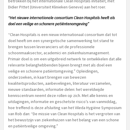
betrokken bij het internationale Clean Hospitals initiatief, met
Didier Pittet (Universiteit Klinieken Geneve) aan het roer.
“Het nieuwe internationale consortium Clean Hospitals heeft als
doel een veilige en schonere patiëntenomgeving”
“Clean Hospitals is een nieuw internationaal consortium dat tot
doel heeft om een synergetische samenwerking tot stand te
brengen tussen leveranciers uit de professionele
schoonmaaksector, academici en ziekenhuismanagement.
Primair doel is om een uitgebreid netwerk te ontwikkelen dat alle
relevante belanghebbenden bijeen brengt met als doel een
veilige en schonere patiëntomgeving.” Opleidingen,
onderzoeken, in kaart brengen van bewezen
kwaliteitsproducten, aanbevelingen, literatuur verzamelen,
nieuwe standaarden, informatie delen: het wereldwijde
kenniscentrum neemt deze rollen op zich. Met alle kennis en
uitdagingen, informatie en geschetste risico’s van vanmiddag,
hoe treffend is deze afsluiting van het Vileda Hygiëne Symposium
van Rob dan: “De missie van Clean Hospitals is het vergroten van
het bewustzijn van ziekenhuizen van het belang van een schone
en patiëntveilige omgeving.”