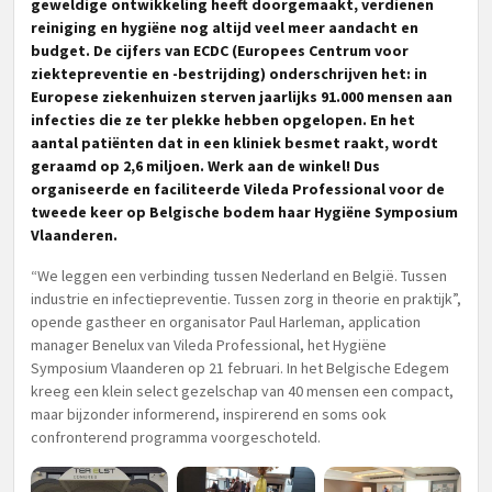
geweldige ontwikkeling heeft doorgemaakt, verdienen
reiniging en hygiëne nog altijd veel meer aandacht en
budget. De cijfers van ECDC (
Europees Centrum voor
ziektepreventie en -bestrijding) onderschrijven het:
in
Europese ziekenhuizen sterven jaarlijks 91.000 mensen aan
infecties die ze ter plekke hebben opgelopen. En het
aantal patiënten dat in een kliniek besmet raakt, wordt
geraamd op 2,6 miljoen. Werk aan de winkel! Dus
organiseerde en faciliteerde Vileda Professional voor de
tweede keer op Belgische bodem haar Hygiëne Symposium
Vlaanderen.
“We leggen een verbinding tussen Nederland en België. Tussen
industrie en infectiepreventie. Tussen zorg in theorie en praktijk”,
opende gastheer en organisator Paul Harleman, application
manager Benelux van Vileda Professional, het Hygiëne
Symposium Vlaanderen op 21 februari. In het Belgische Edegem
kreeg een klein select gezelschap van 40 mensen een compact,
maar bijzonder informerend, inspirerend en soms ook
confronterend programma voorgeschoteld.