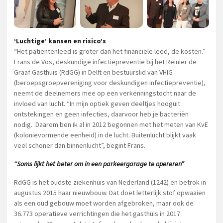
‘Luchtige’ kansen en risico’s
“Het patiëntenleed is groter dan het financiële leed, de kosten.”
Frans de Vos, deskundige infectiepreventie bij het Reinier de
Graaf Gasthuis (RdGG) in Delft en bestuurslid van VHIG
(beroepsgroepvereniging voor deskundigen infectiepreventie),
neemt de deelnemers mee op een verkenningstocht naar de
invloed van lucht. “In mijn optiek geven deeltjes hooguit
ontstekingen en geen infecties, daarvoor heb je bacteriën
nodig. Daarom ben ik al in 2012 begonnen met het meten van KvE
(kolonievormende eenheid) in de lucht. Buitenlucht blijkt vaak
veel schoner dan binnenlucht”, begint Frans.
“Soms lijkt het beter om in een parkeergarage te opereren”
RdGG is het oudste ziekenhuis van Nederland (1242) en betrok in
augustus 2015 haar nieuwbouw. Dat doet letterlijk stof opwaaien
als een oud gebouw moet worden afgebroken, maar ook de
36.773 operatieve verrichtingen die het gasthuis in 2017