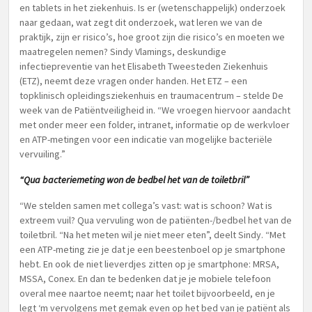
en tablets in het ziekenhuis. Is er (wetenschappelijk) onderzoek
naar gedaan, wat zegt dit onderzoek, wat leren we van de
praktijk, zijn er risico’s, hoe groot zijn die risico’s en moeten we
maatregelen nemen? Sindy Vlamings, deskundige
infectiepreventie van het Elisabeth Tweesteden Ziekenhuis
(ETZ), neemt deze vragen onder handen. Het ETZ – een
topklinisch opleidingsziekenhuis en traumacentrum – stelde De
week van de Patiëntveiligheid in. “We vroegen hiervoor aandacht
met onder meer een folder, intranet, informatie op de werkvloer
en ATP-metingen voor een indicatie van mogelijke bacteriële
vervuiling.”
“Qua bacteriemeting won de bedbel het van de toiletbril”
“We stelden samen met collega’s vast: wat is schoon? Wat is
extreem vuil? Qua vervuling won de patiënten-/bedbel het van de
toiletbril. “Na het meten wil je niet meer eten”, deelt Sindy. “Met
een ATP-meting zie je dat je een beestenboel op je smartphone
hebt. En ook de niet lieverdjes zitten op je smartphone: MRSA,
MSSA, Conex. En dan te bedenken dat je je mobiele telefoon
overal mee naartoe neemt; naar het toilet bijvoorbeeld, en je
legt ‘m vervolgens met gemak even op het bed van je patiënt als