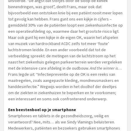
uitvoerde. “De angst dat stofjes door de sloop de kliniek
binnendringen, was groot”, deelt Frans, maar ook dat
bijvoorbeeld een ontstoken knie bij een patiënt nooit meer lopen
tot gevolg kan hebben. Frans gunt ons een kijkje in cijfers –
gemiddeld 30% van de patiënten loopt een ziekenhuisinfectie op
een operatieafdeling op, waarmee daar het grootste risico ligt.
Maar ook gunt hij een kijkje in de eigen OK, waarin het afspelen
van muziek van hardrockband ACDC zelfs tot meer ‘foute’
luchtstromen leidde. En een ander voorbeeld dat tot de
verbeelding spreekt: de metingen van de luchtstroom op het
naast het ziekenhuis gelegen parkeerterrein werden vergeleken
met de intensive care afdeling in de oudbouw.
And the winner is
…
Frans legde uit: “Infectiepreventie op de OK is een reeks van
maatregelen, zoals aangepaste kleding, mondneusmaskers en
handdesinfectie.” Wegwijs worden in het doolhof der deeltjes
om de ziekten in ziekenhuizen te beperken en te voorkomen;
een interessant en soms ook confronterend onderwerp.
Een beestenboel op je smartphone
Smartphones en tablets in de gezondheidszorg, veilig en
verantwoord? Nee, mits… als we Sindy Vlamings beluisteren.
Medewerkers, patiënten en bezoekers gebruiken smartphones