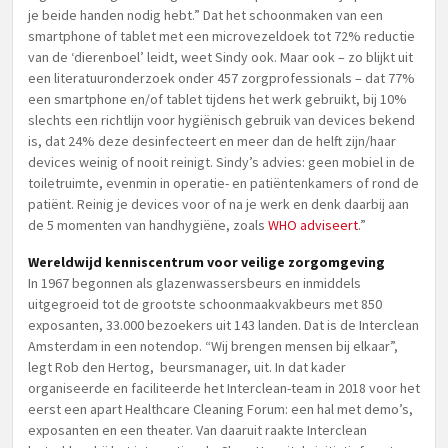
je beide handen nodig hebt.” Dat het schoonmaken van een
smartphone of tablet met een microvezeldoek tot 72% reductie
van de ‘dierenboel’ leidt, weet Sindy ook. Maar ook – zo blijkt uit
een literatuuronderzoek onder 457 zorgprofessionals – dat 77%
een smartphone en/of tablet tijdens het werk gebruikt, bij 10%
slechts een richtlijn voor hygiënisch gebruik van devices bekend
is, dat 24% deze desinfecteert en meer dan de helft zijn/haar
devices weinig of nooit reinigt. Sindy’s advies: geen mobiel in de
toiletruimte, evenmin in operatie- en patiëntenkamers of rond de
patiënt. Reinig je devices voor of na je werk en denk daarbij aan
de 5 momenten van handhygiëne, zoals
WHO adviseert
.”
Wereldwijd kenniscentrum voor veilige zorgomgeving
In 1967 begonnen als glazenwassersbeurs en inmiddels
uitgegroeid tot de grootste schoonmaakvakbeurs met 850
exposanten, 33.000 bezoekers uit 143 landen. Dat is de Interclean
Amsterdam in een notendop. “Wij brengen mensen bij elkaar”,
legt Rob den Hertog, beursmanager, uit. In dat kader
organiseerde en faciliteerde het Interclean-team in 2018 voor het
eerst een apart Healthcare Cleaning Forum: een hal met demo’s,
exposanten en een theater. Van daaruit raakte Interclean