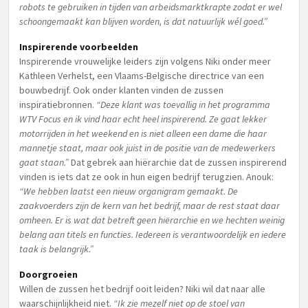
robots te gebruiken in tijden van arbeidsmarktkrapte zodat er wel
schoongemaakt kan blijven worden, is dat natuurlijk wél goed.”
Inspirerende voorbeelden
Inspirerende vrouwelijke leiders zijn volgens Niki onder meer
Kathleen Verhelst, een Vlaams-Belgische directrice van een
bouwbedrijf. Ook onder klanten vinden de zussen
inspiratiebronnen.
“Deze klant was toevallig in het programma
WTV Focus en ik vind haar echt heel inspirerend. Ze gaat lekker
motorrijden in het weekend en is niet alleen een dame die haar
mannetje staat, maar ook juist in de positie van de medewerkers
gaat staan.”
Dat gebrek aan hiërarchie dat de zussen inspirerend
vinden is iets dat ze ook in hun eigen bedrijf terugzien. Anouk:
“We hebben laatst een nieuw organigram gemaakt. De
zaakvoerders zijn de kern van het bedrijf, maar de rest staat daar
omheen. Er is wat dat betreft geen hiërarchie en we hechten weinig
belang aan titels en functies. Iedereen is verantwoordelijk en iedere
taak is belangrijk.”
Doorgroeien
Willen de zussen het bedrijf ooit leiden? Niki wil dat naar alle
waarschijnlijkheid niet.
“Ik zie mezelf niet op de stoel van