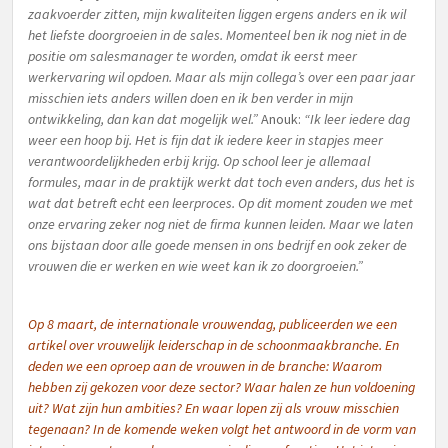
zaakvoerder zitten, mijn kwaliteiten liggen ergens anders en ik wil
het liefste doorgroeien in de sales. Momenteel ben ik nog niet in de
positie om salesmanager te worden, omdat ik eerst meer
werkervaring wil opdoen. Maar als mijn collega’s over een paar jaar
misschien iets anders willen doen en ik ben verder in mijn
ontwikkeling, dan kan dat mogelijk wel.”
Anouk:
“Ik leer iedere dag
weer een hoop bij. Het is fijn dat ik iedere keer in stapjes meer
verantwoordelijkheden erbij krijg. Op school leer je allemaal
formules, maar in de praktijk werkt dat toch even anders, dus het is
wat dat betreft echt een leerproces. Op dit moment zouden we met
onze ervaring zeker nog niet de firma kunnen leiden. Maar we laten
ons bijstaan door alle goede mensen in ons bedrijf en ook zeker de
vrouwen die er werken en wie weet kan ik zo doorgroeien.”
Op 8 maart, de internationale vrouwendag, publiceerden we een
artikel over vrouwelijk leiderschap in de schoonmaakbranche
. En
deden we een oproep aan de vrouwen in de branche: Waarom
hebben zij gekozen voor deze sector? Waar halen ze hun voldoening
uit? Wat zijn hun ambities? En waar lopen zij als vrouw misschien
tegenaan? In de komende weken volgt het antwoord in de vorm van