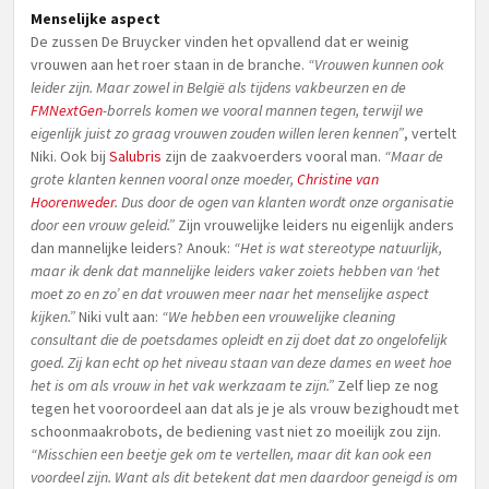
Menselijke aspect
De zussen De Bruycker vinden het opvallend dat er weinig
vrouwen aan het roer staan in de branche.
“Vrouwen kunnen ook
leider zijn. Maar zowel in België als tijdens vakbeurzen en de
FMNextGen
-borrels komen we vooral mannen tegen, terwijl we
eigenlijk juist zo graag vrouwen zouden willen leren kennen”
, vertelt
Niki. Ook bij
Salubris
zijn de zaakvoerders vooral man.
“Maar de
grote klanten kennen vooral onze moeder,
Christine van
Hoorenweder
. Dus door de ogen van klanten wordt onze organisatie
door een vrouw geleid.”
Zijn vrouwelijke leiders nu eigenlijk anders
dan mannelijke leiders? Anouk:
“Het is wat stereotype natuurlijk,
maar ik denk dat mannelijke leiders vaker zoiets hebben van ‘het
moet zo en zo’ en dat vrouwen meer naar het menselijke aspect
kijken.”
Niki vult aan:
“We hebben een vrouwelijke cleaning
consultant die de poetsdames opleidt en zij doet dat zo ongelofelijk
goed. Zij kan echt op het niveau staan van deze dames en weet hoe
het is om als vrouw in het vak werkzaam te zijn.”
Zelf liep ze nog
tegen het vooroordeel aan dat als je je als vrouw bezighoudt met
schoonmaakrobots, de bediening vast niet zo moeilijk zou zijn.
“Misschien een beetje gek om te vertellen, maar dit kan ook een
voordeel zijn. Want als dit betekent dat men daardoor geneigd is om