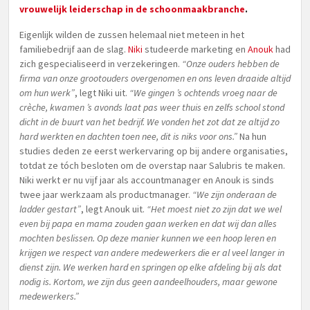
vrouwelijk leiderschap in de schoonmaakbranche
.
Eigenlijk wilden de zussen helemaal niet meteen in het
familiebedrijf aan de slag.
Niki
studeerde marketing en
Anouk
had
zich gespecialiseerd in verzekeringen.
“Onze ouders hebben de
firma van onze grootouders overgenomen en ons leven draaide altijd
om hun werk”
, legt Niki uit.
“We gingen ’s ochtends vroeg naar de
crèche, kwamen ’s avonds laat pas weer thuis en zelfs school stond
dicht in de buurt van het bedrijf. We vonden het zot dat ze altijd zo
hard werkten en dachten toen nee, dit is niks voor ons.”
Na hun
studies deden ze eerst werkervaring op bij andere organisaties,
totdat ze tóch besloten om de overstap naar Salubris te maken.
Niki werkt er nu vijf jaar als accountmanager en Anouk is sinds
twee jaar werkzaam als productmanager.
“We zijn onderaan de
ladder gestart”
, legt Anouk uit.
“Het moest niet zo zijn dat we wel
even bij papa en mama zouden gaan werken en dat wij dan alles
mochten beslissen. Op deze manier kunnen we een hoop leren en
krijgen we respect van andere medewerkers die er al veel langer in
dienst zijn. We werken hard en springen op elke afdeling bij als dat
nodig is. Kortom, we zijn dus geen aandeelhouders, maar gewone
medewerkers.”