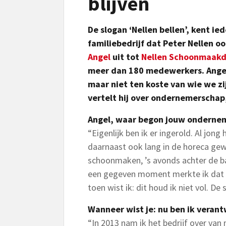
blijven
De slogan ‘Nellen bellen’, kent ie
familiebedrijf dat Peter Nellen o
Angel
uit tot
Nellen Schoonmaakd
meer dan 180 medewerkers. Angel b
maar niet ten koste van wie we zi
vertelt hij over ondernemerschap, 
Angel, waar begon jouw ondernem
“Eigenlijk ben ik er ingerold. Al jong 
daarnaast ook lang in de horeca gew
schoonmaken, ’s avonds achter de ba
een gegeven moment merkte ik dat 
toen wist ik: dit houd ik niet vol. 
Wanneer wist je: nu ben ik verant
“In 2013 nam ik het bedrijf over van