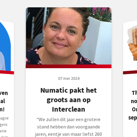
07 mei 2024
Numatic pakt het
ven
ial
T
D
groots aan op
no
Interclean
O
n!
sep
pagne
“We zullen dit jaar een grotere
lgens
stand hebben dan voorgaande
ania
jaren, eentje van maar liefst 260