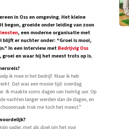
dereen in Oss en omgeving. Het kleine
oit begon, groeide onder leiding van zoon
iensten
, een moderne organisatie met
lijft er nuchter onder: “Groei is mooi,
jn.” In een interview met
Bedrijvig Oss
groei en waar hij het meest trots op is.
ersreis?
hielp ik mee in het bedrijf. Maar ik heb
erkt. Dat was een mooie tijd: overdag
r. Ik maakte soms dagen van twintig uur. Op
de nachten langer werden dan de dagen, en
De schoonmaak trok me toch het meest.”
woordelijk?
 mijn vader, met als doel om het nog