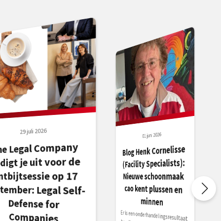
29 juli 2026
01 juni 2026
he Legal Company
efense for
Blog Henk Cornelisse
digt je uit voor de
(Facility Specialists):
ntbijtsessie op 17
Nieuwe schoonmaak
cao kent plussen en
tember: Legal Self-
minnen
Er is een onderhandelingsresultaat
bereikt aangaande de schoonmaak
cao met een looptijd van 1 juli 2026
tot en met 30 juni 2028. De
aanvankelijke looneis door de
Companies