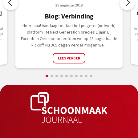
28 augustus 2019
j
Blog: Verbinding
Hoeraaaa! Vandaag bestaat het jongeren(netwerk)
In
van 
at
platform FM Next Generation precies 1 jaar. Bij
je
Excentr in Oirschot beleefden we op 28 augustus de
n
kickoff. Nu 365 dagen verder mogen we...
LEES VERDER