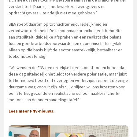
zich mee dat het toch al kwetsbare klimaat in de branche verder
verslechtert. Daar zijn medewerkers, werkgevers en
opdrachtgevers uiteindelijk niet mee geholpen.”
SIEV roept daarom op tot nuchterheid, redelijkheid en
verantwoordelijkheid. De schoonmaakbranche heeft behoefte
aan stabiliteit, duidelijke afspraken en een realistische balans
tussen goede arbeidsvoorwaarden en economisch draagvlak.
Alleen op die basis blijft de sector aantrekkelijk, betaalbaar en
toekomstbestendig.
“Wij wensen de FNV een ordelijke bijeenkomst toe en hopen dat
deze dag uiteindelijk niet leidt tot verdere polarisatie, maar juist
tot hernieuwd besef dat overleg en wederzijds respect de enige
duurzame weg vooruit zijn. Als SIEV blijven wij ons inzetten voor
een sterke, gezonde en realistische schoonmaakbranche. En
met ons aan de onderhandelingstafel.”
Lees meer FNV-nieuws
.