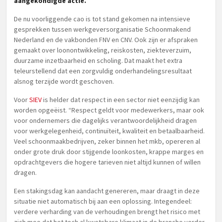
aangekondigde actie.
De nu voorliggende cao is tot stand gekomen na intensieve
gesprekken tussen werkgeversorganisatie Schoonmakend
Nederland en de vakbonden FNV en CNV. Ook zijn er afspraken
gemaakt over loonontwikkeling, reiskosten, ziekteverzuim,
duurzame inzetbaarheid en scholing. Dat maakt het extra
teleurstellend dat een zorgvuldig onderhandelingsresultaat
alsnog terzijde wordt geschoven.
Voor
SIEV
is helder dat respect in een sector niet eenzijdig kan
worden opgeëist. “Respect geldt voor medewerkers, maar ook
voor ondernemers die dagelijks verantwoordelijkheid dragen
voor werkgelegenheid, continuïteit, kwaliteit en betaalbaarheid.
Veel schoonmaakbedrijven, zeker binnen het mkb, opereren al
onder grote druk door stijgende loonkosten, krappe marges en
opdrachtgevers die hogere tarieven niet altijd kunnen of willen
dragen.
Een stakingsdag kan aandacht genereren, maar draagt in deze
situatie niet automatisch bij aan een oplossing. Integendeel:
verdere verharding van de verhoudingen brengt het risico met