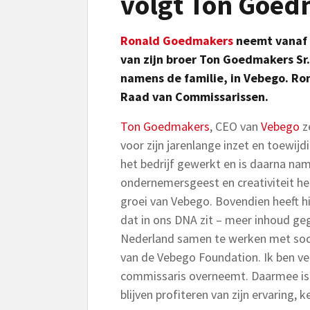
volgt Ton Goed
Ronald Goedmakers
neemt vanaf 1
van zijn broer Ton Goedmakers Sr.
namens de familie, in Vebego. Ron
Raad van Commissarissen.
Ton Goedmakers
, CEO van
Vebego
ze
voor zijn jarenlange inzet en toewijdi
het bedrijf gewerkt en is daarna na
ondernemersgeest en creativiteit he
groei van Vebego. Bovendien heeft hi
dat in ons DNA zit – meer inhoud geg
Nederland samen te werken met soci
van de Vebego Foundation. Ik ben ve
commissaris overneemt. Daarmee is
blijven profiteren van zijn ervaring, k