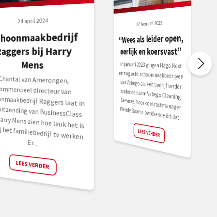
24 april 2024
27 februari 2023
choonmaakbedrijf
“Wees als leider open,
Raggers bij Harry
eerlijk en koersvast”
Mens
In januari 2023 gingen Hago Next
en nog acht schoonmaakbedrijven
van Vebego als één bedrijf verder
onder de naam Vebego Cleaning
Services. Voor contractmanager
Chantal van Amerongen,
commercieel directeur van
schoonmaakbedrijf Raggers laat in
een uitzending van BusinessClass
van Harry Mens zien hoe leuk het is
om bij het familiebedrijf te werken.
Wendy Baams betekende dit dat...
LEES VERDER
Er...
LEES VERDER