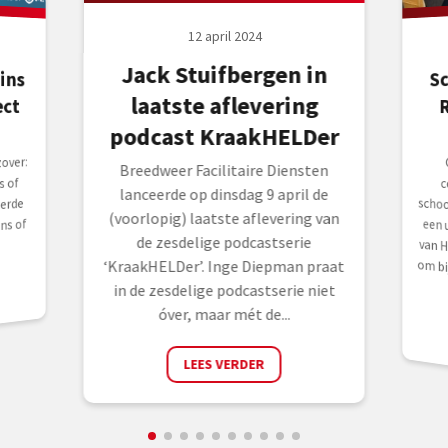
12 april 2024
Jack Stuifbergen in
ins
S
laatste aflevering
ect
podcast KraakHELDer
over:
Breedweer Facilitaire Diensten
s of
lanceerde op dinsdag 9 april de
erde
(voorlopig) laatste aflevering van
ns of
de zesdelige podcastserie
‘KraakHELDer’. Inge Diepman praat
in de zesdelige podcastserie niet
óver, maar mét de...
LEES VERDER