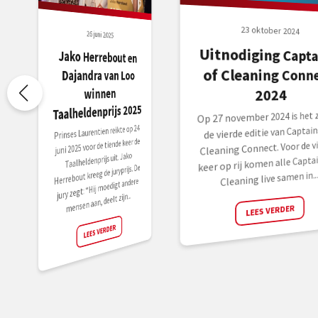
23 oktober 2024
26 juni 2025
Uitnodiging Capta
Jako Herrebout en
of Cleaning Conn
Dajandra van Loo
winnen
2024
Taalheldenprijs 2025
Op 27 november 2024 is het z
Prinses Laurentien reikte op 24
de vierde editie van Captain
juni 2025 voor de tiende keer de
Cleaning Connect. Voor de vi
Taalheldenprijs uit. Jako
keer op rij komen alle Captai
Herrebout kreeg de juryprijs. De
Cleaning live samen in...
jury zegt: “Hij moedigt andere
mensen aan, deelt zijn...
LEES VERDER
LEES VERDER