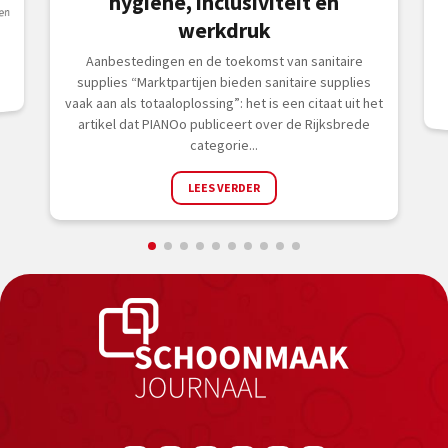
hygiëne, inclusiviteit en
en
werkdruk
Aanbestedingen en de toekomst van sanitaire
supplies “Marktpartijen bieden sanitaire supplies
vaak aan als totaaloplossing”: het is een citaat uit het
artikel dat PIANOo publiceert over de Rijksbrede
categorie...
LEES VERDER