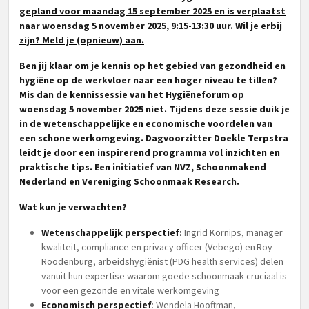
gepland voor maandag 15 september 2025 en is verplaatst
naar woensdag 5 november 2025, 9:15-13:30 uur. Wil je erbij
zijn? Meld je (opnieuw) aan.
Ben jij klaar om je kennis op het gebied van gezondheid en
hygiëne op de werkvloer naar een hoger niveau te tillen?
Mis dan de kennissessie van het Hygiëneforum op
woensdag 5 november 2025 niet. Tijdens deze sessie duik je
in de wetenschappelijke en economische voordelen van
een schone werkomgeving. Dagvoorzitter Doekle Terpstra
leidt je door een inspirerend programma vol inzichten en
praktische tips. Een initiatief van NVZ, Schoonmakend
Nederland en Vereniging Schoonmaak Research.
Wat kun je verwachten?
Wetenschappelijk perspectief:
Ingrid Kornips, manager
kwaliteit, compliance en privacy officer (Vebego) en Roy
Roodenburg, arbeidshygiënist (PDG health services) delen
vanuit hun expertise waarom goede schoonmaak cruciaal is
voor een gezonde en vitale werkomgeving
Economisch perspectief
: Wendela Hooftman,