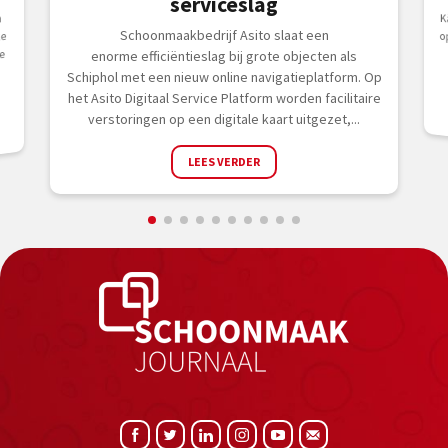
serviceslag
K
o
n
Schoonmaakbedrijf Asito slaat een
ke
e
enorme efficiëntieslag bij grote objecten als
n
Schiphol met een nieuw online navigatieplatform. Op
het Asito Digitaal Service Platform worden facilitaire
verstoringen op een digitale kaart uitgezet,...
LEES VERDER