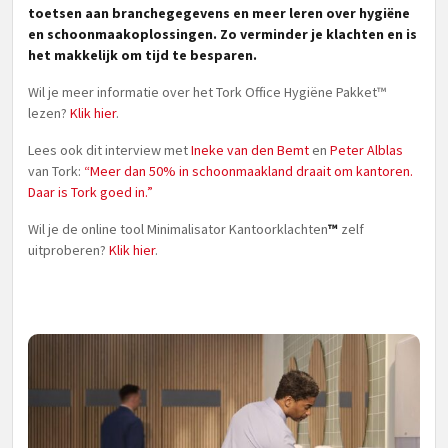
toetsen aan branchegegevens en meer leren over hygiëne
en schoonmaakoplossingen. Zo verminder je klachten en is
het makkelijk om tijd te besparen.
Wil je meer informatie over het Tork Office Hygiëne Pakket™
lezen?
Klik hier
.
Lees ook dit interview met
Ineke van den Bemt
en
Peter Alblas
van Tork:
“Meer dan 50% in schoonmaakland draait om kantoren.
Daar is Tork goed in.”
Wil je de online tool Minimalisator Kantoorklachten
™
zelf
uitproberen?
Klik hier
.