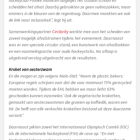
hockeyclub Pinoké maakten dagelijks het stadion schoon én
scheidden het afval. Daarbij gebruikten ze geen vuilniszakken, maar
emmers in de kleuren van de regenboog. Daarmee maakten we ook
de link naar inclusiviteit”
, legt hij uit.
Samenwerkingspartner
Circlarity
werkte mee aan het scheiden van
zoveel mogelijk afvalstromen tijdens het evenement. Daarnaast
was er een speciale circular stand, een kunstwerk van afvalbakken
en een inzamelingsactie voor oude hockeysticks. Na afloop is
uitgebreid verslag uitgebracht van de resultaten.
Kroket van oesterzwam
En die mogen er zijn volgens Niels-Olaf.
“Neem de plastic bekers:
Europese regels schrijven voor dat die voor minimaal 75% gerecycled
moeten worden. Tijdens de EHL hebben we maar liefst 83%
gescheiden kunnen inzamelen.’ Ook de vegetarische kroketten,
gemaakt van oesterzwammen die groeien op koffiedik, waren een
hit. De helft van alle verkochte kroketten bestond uit deze duurzame
variant.”
Daarnaast pikten zowel het Internationaal Olympisch Comité (IOC)
als de internationale hockeybond (FIH) de case op.
“En met