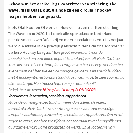
Schoon. In het artikel legt voorzitter van stichting The
Wave, Niels Olaf Bout, uit hoe zij een circulair hockey
league hebben aangepakt.
Niels-Olaf Bout en Olivier van Nieuwenhuizen richtten stichting
The Wave op in 2020. Het doel: alle sportclubs in Nederland
plastic smart, zwerfafvalvrij en meer circulair maken. Dit voorjaar
werd die missie in de praktijk gebracht tijdens de finaleronde van
de Euro Hockey League.
“Een groot evenement met de
mogelijkheid om een flinke impact te maken’, vertelt Niels-Olaf. ‘Je
kunt het zien als de Champions League van het hockey.
Rondom het
evenement hebben we een campagne gevoerd. Een speciale video
met 4 hockeyinternationals stond daarin centraal, te zien voor en na
elke wedstrijd. Hun boodschap: ruim je rommel op!”
Bekijk hier de video:
https://youtu.be/qi8cONBGFR8
Voorkomen, inzamelen, scheiden, rapporteren
Maar de campagne bestond uit meer dan alleen de video,
benadrukt Niels-Olaf.
“We hebben gekozen voor een vierledige
aanpak: voorkomen, inzamelen, scheiden en rapporteren. Om afval
tegen te gaan, hebben we tijdens het toernooi zoveel mogelijk met
duurzame en circulaire producten gewerkt. En jeugdteams van