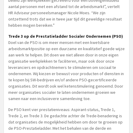
beleid zijn werkplekken gecreëerd voor een bovengemiddeld
aantal personen met een afstand tot de arbeidsmarkt”, vertelt
HR Adviseur personeelsmanager Nicole Moes. “We zijn
ontzettend trots dat we in twee jaar tijd dit geweldige resultaat
hebben mogen bereiken.”
Trede 3 op de Prestatieladder Socialer Ondernemen (PSO)
Doel van de PSO is om meer mensen met een kwetsbare
arbeidsmarktpositie op een duurzame en kwalitatief goede wijze
aan werk te helpen. Dit doen we niet alleen door in onze eigen
organisatie werkplekken te faciliteren, maar ook door onze
leveranciers en opdrachtnemers te stimuleren om sociaal te
ondernemen. Wij kiezen er bewust voor producten of diensten in
te kopen bij SW-bedrijven en/of andere PSO-gecertificeerde
organisaties. Dit wordt ook wel ketenstimulering genoemd. Door
meer organisaties socialer te laten ondernemen groeien we
samen naar een inclusievere samenleving toe.
De PSO kent vier prestatieniveaus: Aspirant-status, Trede 1,
Trede 2, en Trede 3. De gedachte achter de Trede-benadering is
dat organisaties de mogelijkheid hebben om door te groeien op
de PSO-Prestatieladder. Met het behalen van de derde en