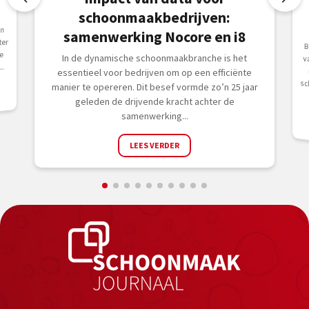
schoonmaakbedrijven:
an
samenwerking Nocore en i8
ter
B
v
re
e
In de dynamische schoonmaakbranche is het
..
essentieel voor bedrijven om op een efficiënte
manier te opereren. Dit besef vormde zo’n 25 jaar
geleden de drijvende kracht achter de
samenwerking...
LEES VERDER