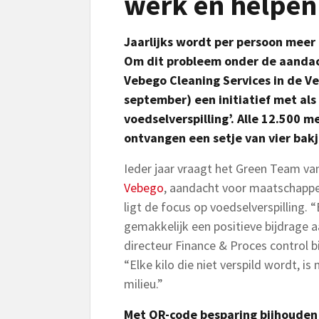
werk en helpen
Jaarlijks wordt per persoon meer
Om dit probleem onder de aandac
Vebego Cleaning Services in de Ve
september) een initiatief met al
voedselverspilling’. Alle 12.500 
ontvangen een setje van vier bakj
Ieder jaar vraagt het Green Team va
Vebego
, aandacht voor maatschappel
ligt de focus op voedselverspilling. 
gemakkelijk een positieve bijdrage a
directeur Finance & Proces control b
“Elke kilo die niet verspild wordt, i
milieu.”
Met QR-code besparing bijhouden