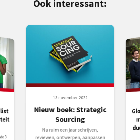
Ook interessant:
13 november 2022
Nieuw boek: Strategic
list
Gl
Sourcing
teit
m
du
Na ruim een jaar schrijven,
de 3
reviewen, ontwerpen, aanpassen