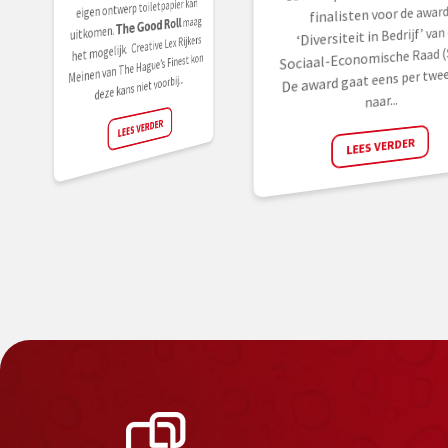
eigen ontwerp toiletpapier kan
finalisten voor de awar
uitkomen. 𝗧𝗵𝗲 𝗚𝗼𝗼𝗱 𝗥𝗼𝗹𝗹 maag
‘Diversiteit in Bedrijf’ van
het mogelijk. Creative Lex Rijkers
Sociaal-Economische Raad (
Meinen van The Hague’s Finest kon
De award gaat eens per twee
deze kans niet voorbij...
naar...
LEES VERDER
LEES VERDER