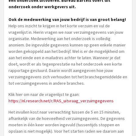
een onderzoek uitvoeren. Bureau Bartels voert dit
onderzoek onder werkgevers uit.
Ook de medewerking van jouw bedrijf is van groot belang!
Help ons inzicht te krijgen in het korte verzuim en vul de
vragenlijst in. Hierin vragen we naar verzuimgegevens van jouw
organisatie. Medewerking aan het onderzoek is volledig
anoniem. De ingevulde gegevens kunnen op geen enkele manier
worden gekoppeld aan het bedrijf. Wel is er de mogelijkheid om
aan het einde een e-mailadres achter te laten. Wanneer je dat
doet, wordt er als tegenprestatie na het onderzoek een korte
rapportage gestuurd. Daarin wordt aangegeven hoe jouw
verzuimgegevens zich verhouden tot het branchegemiddelde en
tot verzuimgegevens in andere branches.
Klik hier om naar de vragenlijst te gaan:
https://nl.research.net/r/RAS_uitvraag_verzuimgegevens
Het invullen kost naar verwachting tussen de 5 en 15 minuten,
afhankelijk van de hoeveelheid verzuimgegevens. De gegevens
moeten in één keer worden ingevuld (tussentijds stoppen en
opslaan is niet mogelijk). Voor het starten raden we daarom aan