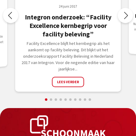
24 juni 2017
Integron onderzoek: “Facility
N
i
Excellence kernbegrip voor
facility beleving”
In
et
Facility Excellence blijft het kernbegrip als het
aankomt op facility beleving. Dit blijkt uit het
onderzoeksrapport Facility Beleving in Nederland
2017 van Integron. Voor de negende editie van haar
jaarlijkse...
LEES VERDER